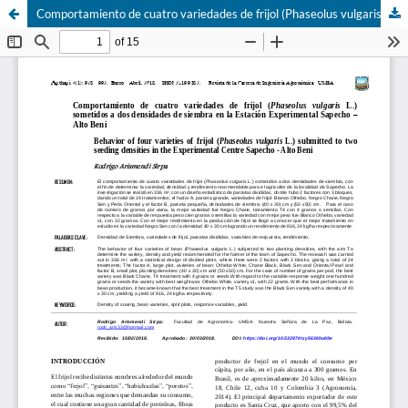
Comportamiento de cuatro variedades de frijol (Phaseolus vulgaris L.) sometidos a dos densidades de siembra en la Estación Experimental Sapecho á Alto Beni