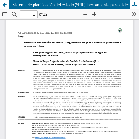
Sistema de planificación del estado (SPIE), herramienta para el desarrollo prospectivo e integral en Bolivia