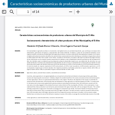
Características socioeconómicas de productores urbanos del Municipio de El Alto