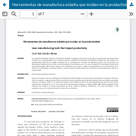
Herramientas de manufactura esbelta que inciden en la productividad