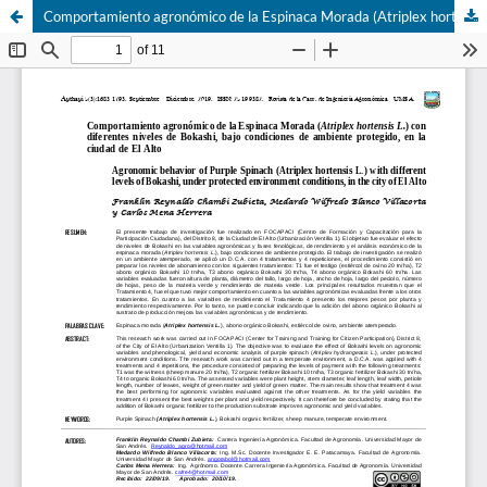
Comportamiento agronómico de la Espinaca Morada (Atriplex hortensis L.) con diferentes niveles de Bokashi, bajo condiciones de ambiente protegido, en la ciudad de El Alto