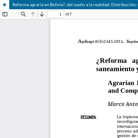
Reforma agraria en Bolivia?, del sueño a la realidad: Distribución,