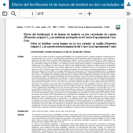
Efecto del fertilizante té de humus de lombriz en dos variedades de vainita (Phaseolus vulgaris L.), en ambiente protegido en el Centro Experimental Cota-Cota