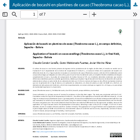
Aplicación de bocashi en plantines de cacao (Theobroma cacao L.), en campo definitivo, Sapecho - Bolivia