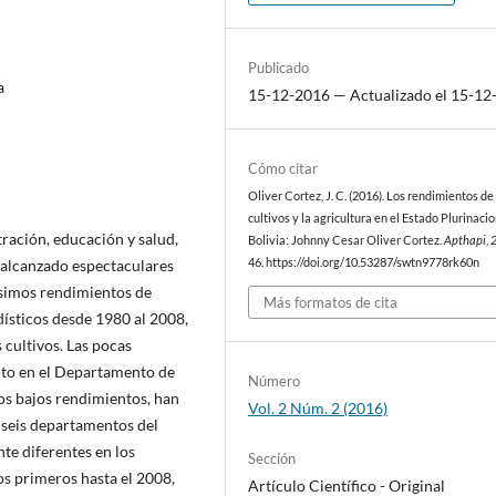
Publicado
a
15-12-2016 — Actualizado el 15-12
Cómo citar
Oliver Cortez, J. C. (2016). Los rendimientos de
cultivos y la agricultura en el Estado Plurinaci
stración, educación y salud,
Bolivia: Johnny Cesar Oliver Cortez.
Apthapi
,
a alcanzado espectaculares
46. https://doi.org/10.53287/swtn9778rk60n
ísimos rendimientos de
Más formatos de cita
adísticos desde 1980 al 2008,
 cultivos. Las pocas
to en el Departamento de
Número
tos bajos rendimientos, han
Vol. 2 Núm. 2 (2016)
 seis departamentos del
te diferentes en los
Sección
os primeros hasta el 2008,
Artículo Cientí­fico - Original