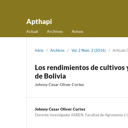
Apthapi
Actual
Archivos
Avisos
Inicio
/
Archivos
/
Vol. 2 Núm. 2 (2016)
/
Artículo C
Los rendimientos de cultivos y
de Bolivia
Johnny Cesar Oliver Cortez
Johnny Cesar Oliver Cortez
Docente Investigador IIAREN. Facultad de Agronomía 