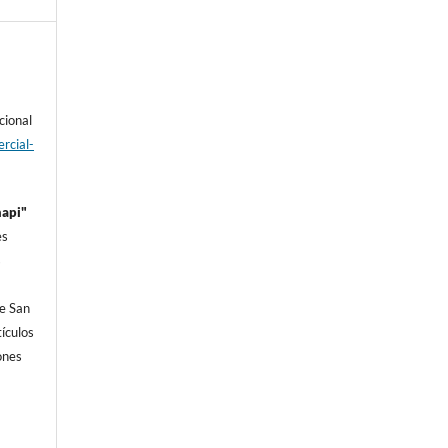
cional
rcial-
hapi"
es
s
e San
í­culos
iones