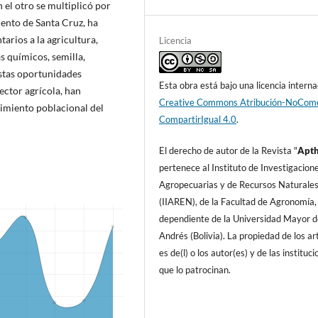
n el otro se multiplicó por
mento de Santa Cruz, ha
arios a la agricultura,
Licencia
s químicos, semilla,
Estas oportunidades
Esta obra está bajo una licencia interna
ector agrícola, han
Creative Commons Atribución-NoCome
imiento poblacional del
CompartirIgual 4.0
.
El derecho de autor de la Revista "
A
pt
pertenece al Instituto de Investigacion
Agropecuarias y de Recursos Naturale
(IIAREN), de la Facultad de Agronomí­a,
dependiente de la Universidad Mayor d
Andrés (Bolivia). La propiedad de los art
es de(l) o los autor(es) y de las instituc
que lo patrocinan.