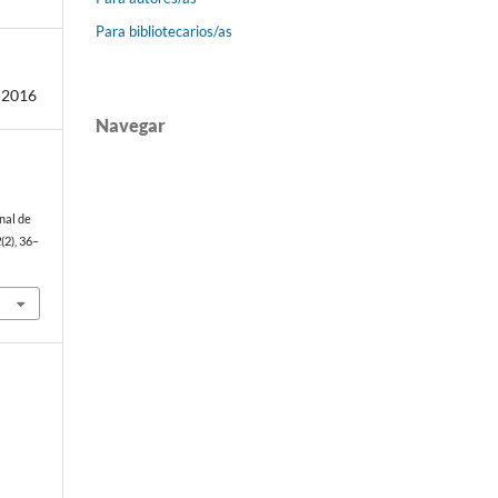
Para bibliotecarios/as
-2016
Navegar
onal de
2
(2), 36–