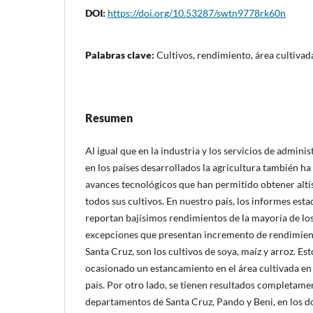
DOI:
https://doi.org/10.53287/swtn9778rk60n
Palabras clave:
Cultivos, rendimiento, área cultivad
Resumen
Al igual que en la industria y los servicios de admini
en los países desarrollados la agricultura también h
avances tecnológicos que han permitido obtener alt
todos sus cultivos. En nuestro país, los informes est
reportan bajísimos rendimientos de la mayoría de los
excepciones que presentan incremento de rendimien
Santa Cruz, son los cultivos de soya, maíz y arroz. Es
ocasionado un estancamiento en el área cultivada en
país. Por otro lado, se tienen resultados completamen
departamentos de Santa Cruz, Pando y Beni, en los d