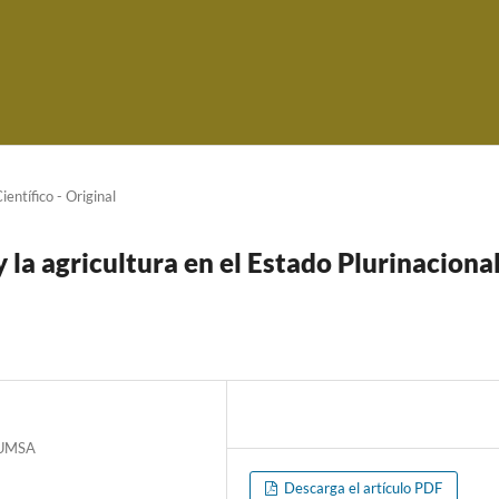
ientí­fico - Original
 la agricultura en el Estado Plurinaciona
á UMSA
Descarga el artículo PDF