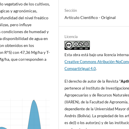
lo vegetativo de los cultivos,
Sección
lógicas y agronómicas,
Artículo Cientí­fico - Original
fundidad del nivel freático
lizas, pero influye
as condiciones de humedad y
Licencia
a disponibilidad de agua en
ron obtenidos en los
on R°S) con 47,36 Mg/ha y T-
Esta obra está bajo una licencia interna
Mg/ha, que corresponden a
Creative Commons Atribución-NoCome
CompartirIgual 4.0
.
El derecho de autor de la Revista "
A
pt
pertenece al Instituto de Investigacion
Agropecuarias y de Recursos Naturale
(IIAREN), de la Facultad de Agronomí­a,
dependiente de la Universidad Mayor d
Andrés (Bolivia). La propiedad de los art
es de(l) o los autor(es) y de las instituc