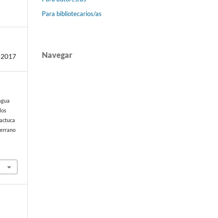
Para bibliotecarios/as
Navegar
-2017
 agua
los
Lactuca
Serrano