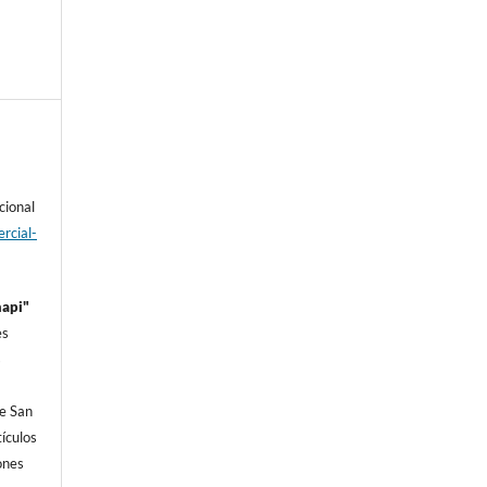
cional
rcial-
hapi"
es
s
e San
í­culos
iones