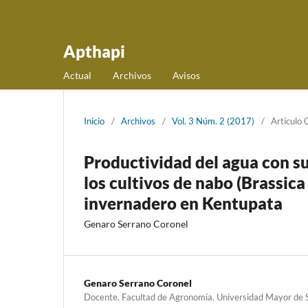
Apthapi
Actual
Archivos
Avisos
Inicio
/
Archivos
/
Vol. 3 Núm. 2 (2017)
/
Artículo C
Productividad del agua con su
los cultivos de nabo (Brassica
invernadero en Kentupata
Genaro Serrano Coronel
Genaro Serrano Coronel
Docente. Facultad de Agronomía. Universidad Mayor de 