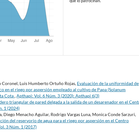
que lo patrocinan.
no Coronel, Luis Humberto Ortuño Rojas,
Evaluación de la uniformidad de
o en el riego por aspersión empleado al cultivo de Papa (Solanum
ota Cota
,
Apthapi: Vol. 6 Núm. 3 (2020): Apthapi 6(3)
dero triangular de pared delgada a la salida de un desarenador en el Cent
. 1 (2024)
a, Diego Menacho Aguilar, Rodrigo Vargas Luna, Monica Conde Sarzuri,
cción del reservorio de agua para el riego por aspersión en el Centro
ol. 3 Núm. 1 (2017)