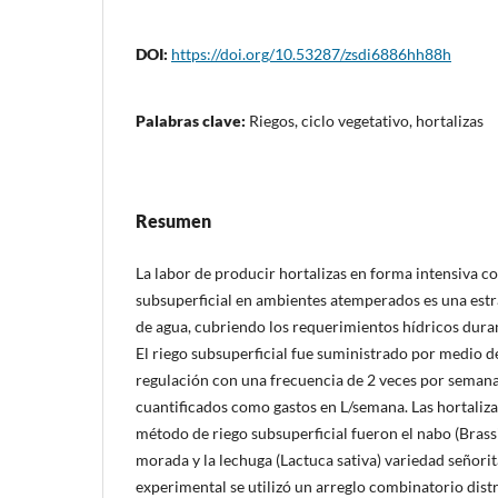
DOI:
https://doi.org/10.53287/zsdi6886hh88h
Palabras clave:
Riegos, ciclo vegetativo, hortalizas
Resumen
La labor de producir hortalizas en forma intensiva co
subsuperficial en ambientes atemperados es una estra
de agua, cubriendo los requerimientos hídricos durant
El riego subsuperficial fue suministrado por medio d
regulación con una frecuencia de 2 veces por seman
cuantificados como gastos en L/semana. Las hortaliza
método de riego subsuperficial fueron el nabo (Bras
morada y la lechuga (Lactuca sativa) variedad señorit
experimental se utilizó un arreglo combinatorio dist