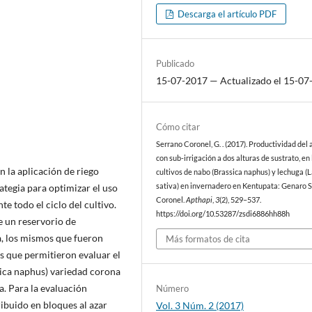
Descarga el artículo PDF
Publicado
15-07-2017 — Actualizado el 15-07
Cómo citar
Serrano Coronel, G. . (2017). Productividad del
con sub-irrigación a dos alturas de sustrato, en 
n la aplicación de riego
cultivos de nabo (Brassica naphus) y lechuga (
tegia para optimizar el uso
sativa) en invernadero en Kentupata: Genaro 
Coronel.
Apthapi
,
3
(2), 529–537.
e todo el ciclo del cultivo.
https://doi.org/10.53287/zsdi6886hh88h
e un reservorio de
a, los mismos que fueron
Más formatos de cita
s que permitieron evaluar el
sica naphus) variedad corona
a. Para la evaluación
Número
ribuido en bloques al azar
Vol. 3 Núm. 2 (2017)