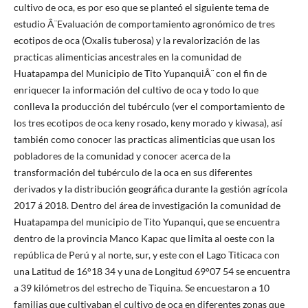
cultivo de oca, es por eso que se planteó el siguiente tema de
estudio Â¨Evaluación de comportamiento agronómico de tres
ecotipos de oca (Oxalis tuberosa) y la revalorización de las
practicas alimenticias ancestrales en la comunidad de
Huatapampa del Municipio de Tito YupanquiÂ¨ con el fin de
enriquecer la información del cultivo de oca y todo lo que
conlleva la producción del tubérculo (ver el comportamiento de
los tres ecotipos de oca keny rosado, keny morado y kiwasa), así
también como conocer las practicas alimenticias que usan los
pobladores de la comunidad y conocer acerca de la
transformación del tubérculo de la oca en sus diferentes
derivados y la distribución geográfica durante la gestión agrícola
2017 á 2018. Dentro del área de investigación la comunidad de
Huatapampa del municipio de Tito Yupanqui, que se encuentra
dentro de la provincia Manco Kapac que limita al oeste con la
república de Perú y al norte, sur, y este con el Lago Titicaca con
una Latitud de 16°18 34 y una de Longitud 69°07 54 se encuentra
a 39 kilómetros del estrecho de Tiquina. Se encuestaron a 10
familias que cultivaban el cultivo de oca en diferentes zonas que