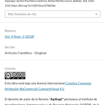
Yupanqui: Ayrton Paul Nina Gutiérrez, Rafael Murillo García.
Apthapi
,
4
(3), 1324–
1333. https://doi.org/10.53287/jtny3378tj58w
Más formatos de cita
Número
Vol. 4 Núm. 3 (2018)
Sección
Artículo Cientí­fico - Original
Licencia
Esta obra está bajo una licencia internacional
Creative Commons
Atribución-NoComercial-CompartirIgual 4.0
.
El derecho de autor de la Revista "
A
pthapi"
pertenece al Instituto de
Investigaciones Agropecuarias y de Recursos Naturales (IIAREN), de la