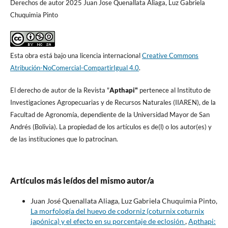
Derechos de autor 2025 Juan Jose Quenallata Aliaga, Luz Gabriela
Chuquimia Pinto
Esta obra está bajo una licencia internacional
Creative Commons
Atribución-NoComercial-CompartirIgual 4.0
.
El derecho de autor de la Revista "
A
pthapi"
pertenece al Instituto de
Investigaciones Agropecuarias y de Recursos Naturales (IIAREN), de la
Facultad de Agronomí­a, dependiente de la Universidad Mayor de San
Andrés (Bolivia). La propiedad de los artí­culos es de(l) o los autor(es) y
de las instituciones que lo patrocinan.
Artículos más leídos del mismo autor/a
Juan José Quenallata Aliaga, Luz Gabriela Chuquimia Pinto,
La morfología del huevo de codorniz (coturnix coturnix
japónica) y el efecto en su porcentaje de eclosión
,
Apthapi: