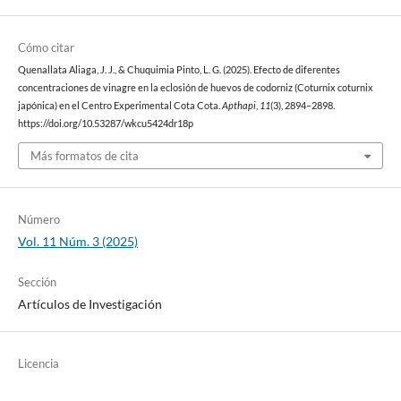
Cómo citar
Quenallata Aliaga, J. J., & Chuquimia Pinto, L. G. (2025). Efecto de diferentes
concentraciones de vinagre en la eclosión de huevos de codorniz (Coturnix coturnix
japónica) en el Centro Experimental Cota Cota.
Apthapi
,
11
(3), 2894–2898.
https://doi.org/10.53287/wkcu5424dr18p
Más formatos de cita
Número
Vol. 11 Núm. 3 (2025)
Sección
Artículos de Investigación
Licencia