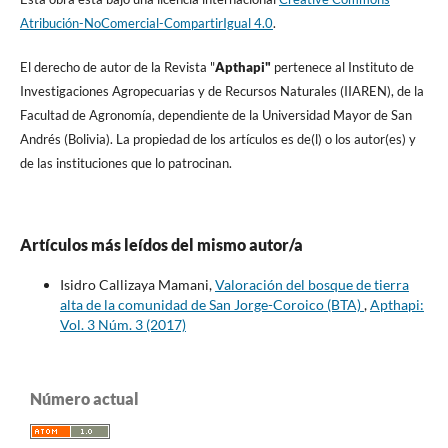
Atribución-NoComercial-CompartirIgual 4.0
.
El derecho de autor de la Revista "
A
pthapi"
pertenece al Instituto de
Investigaciones Agropecuarias y de Recursos Naturales (IIAREN), de la
Facultad de Agronomí­a, dependiente de la Universidad Mayor de San
Andrés (Bolivia). La propiedad de los artí­culos es de(l) o los autor(es) y
de las instituciones que lo patrocinan.
Artículos más leídos del mismo autor/a
Isidro Callizaya Mamani,
Valoración del bosque de tierra
alta de la comunidad de San Jorge-Coroico (BTA)
,
Apthapi:
Vol. 3 Núm. 3 (2017)
Número actual