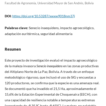
Facultad de Agronomía, Universidad Mayor de San Andrés, Bolivia
DOI:
https://doi.org/10.53287/xwxw9018nm37j
Palabras clave:
Senecio inaequidens, impacto agroecológico,
adaptación euritérmica, seguridad alimentaria
Resumen
Este proyecto de investigación evaluó el impacto agroecológico
de la maleza invasora
Senecio inaequidens
en las zonas productivas
del Altiplano Norte de La Paz, Bolivia. A través de un enfoque
metodológico riguroso, que incluyó el uso de SIG y encuestas a
120 productores, se confirma que la especie es una amenaza real.
Se documentó que ha invadido el 21,5 Ha, aproximadamente el
15,6% de la Estación Experimental de Choquenaira (EECH), con
una capacidad de resiliencia notable a temperaturas extremas
(soportando de -8,35 ºC hasta -8.65°C). La maleza, no palatable