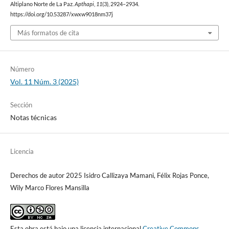
Altiplano Norte de La Paz.
Apthapi
,
11
(3), 2924–2934.
https://doi.org/10.53287/xwxw9018nm37j
Más formatos de cita
Número
Vol. 11 Núm. 3 (2025)
Sección
Notas técnicas
Licencia
Derechos de autor 2025 Isidro Callizaya Mamani, Félix Rojas Ponce,
Wily Marco Flores Mansilla
Esta obra está bajo una licencia internacional
Creative Commons