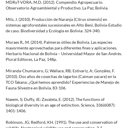
MDRyT-VDRA, M.D. (2012). Compendio Agropecuario.
Observatorio Agroambiental y Productivo. La Paz, Bolivia.
Milz, J. (2010). Producción de Naranja (Citrus sinensis) en
sistemas agroforestales sucesionales en Alto Beni, Bolivia-Estudio
de caso. Biodiversidad y Ecología en Bolivia: 324-340.
Moraes R., M. (2014). Palmeras útiles de Bolivia. Las especies
mayormente aprovechadas para diferentes fines y aplicaciones.
Herbario Nacional de Bolivia – Universidad Mayor de San Andrés.
Plural Editores, La Paz, 148p.
Miranda-Chumacero, G; Wallace, RB; Estivariz, A; Gonzáles, F.
(2010). Dos años de cosechas de lagartos (Caiman yacare) en la
TCO Takana: ¿Qué hemos aprendido? Experiencias de Manejo de
Fauna Silvestre en Bolivia. 83-106.
Naeem, S; Duffy, JE; Zavaleta, E. (2012). The functions of
biological diversity in an age of extinction. Science, 336(6087):
1401-1406.
Robinson, JG; Redford, KH. (1991). The use and conservation of
wildlife. Neotropical wildlife use and conservation, 3-5.