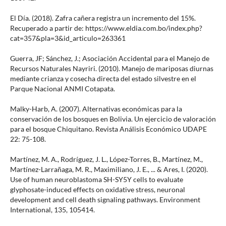
El Día. (2018). Zafra cañera registra un incremento del 15%.
Recuperado a partir de: https://www.eldia.com.bo/index.php?
cat=357&pla=3&id_articulo=263361
Guerra, JF; Sánchez, J.; Asociación Accidental para el Manejo de
Recursos Naturales Nayriri. (2010). Manejo de mariposas diurnas
mediante crianza y cosecha directa del estado silvestre en el
Parque Nacional ANMI Cotapata.
Malky-Harb, A. (2007). Alternativas económicas para la
conservación de los bosques en Bolivia. Un ejercicio de valoración
para el bosque Chiquitano. Revista Análisis Económico UDAPE
22: 75-108.
Martínez, M. A., Rodríguez, J. L., López-Torres, B., Martínez, M.,
Martínez-Larrañaga, M. R., Maximiliano, J. E., ... & Ares, I. (2020).
Use of human neuroblastoma SH-SY5Y cells to evaluate
glyphosate-induced effects on oxidative stress, neuronal
development and cell death signaling pathways. Environment
International, 135, 105414.