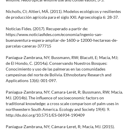
Nicholls, CI; Altieri, MÁ. (2011). Modelos ecológicos y resilientes
de producción agrícola para el siglo XXI. Agroecología 6: 28-37.
Noticias Fides. (2017). Recuperado a partir de:
https://www.noticiasfides.com/economia/ingenio-san-
buenaventura-espera-ampliar-de-1600-a-12000-hectareas-de-
parcelas-caneras-377715
Paniagua-Zambrana, NY; Bussmann, RW; Blacutt, E; Macía, MJ;
de El Hondo, C. (2014a). Conservando Nuestros Bosques:
Conocimiento y uso de las palmeras en las comunidades
campesinas del norte de Bolivia. Ethnobotany Research and
Applications 13(6): 001-097.
Paniagua-Zambrana, NY; Camara-Lerét, R; Bussmann, RW; Macía.
MJ. (2014b). The influence of socioeconomic factors on
traditional knowledge: a cross scale comparison of palm uses in
northwestern South America. Ecology and Society 19(4): 9.
http://dx.doi.org/10.5751/ES-06934-190409
Paniagua-Zambrana, NY; Cámara-Leret, R; Macía, MJ. (2015).