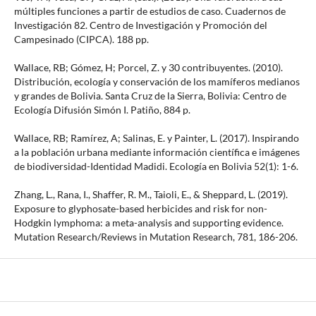
múltiples funciones a partir de estudios de caso. Cuadernos de
Investigación 82. Centro de Investigación y Promoción del
Campesinado (CIPCA). 188 pp.
Wallace, RB; Gómez, H; Porcel, Z. y 30 contribuyentes. (2010).
Distribución, ecología y conservación de los mamíferos medianos
y grandes de Bolivia. Santa Cruz de la Sierra, Bolivia: Centro de
Ecología Difusión Simón I. Patiño, 884 p.
Wallace, RB; Ramírez, A; Salinas, E. y Painter, L. (2017). Inspirando
a la población urbana mediante información científica e imágenes
de biodiversidad-Identidad Madidi. Ecología en Bolivia 52(1): 1-6.
Zhang, L., Rana, I., Shaffer, R. M., Taioli, E., & Sheppard, L. (2019).
Exposure to glyphosate-based herbicides and risk for non-
Hodgkin lymphoma: a meta-analysis and supporting evidence.
Mutation Research/Reviews in Mutation Research, 781, 186-206.