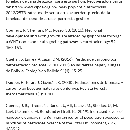
tonelada de caña de azúcar para esta gestión. Recuperado a partir
de: http://www.cipca.org.bo/index.php/noticias/noticias-
2012/2573-zafreros-de-santa-cruz-acuerdan-precio-de-la-
tonelada-de-cana-de-azucar-para-esta-gestion
Coullery, RP; Ferrari, ME; Rosso, SB. (2016). Neuronal
development and axon growth are altered by glyphosate through
a WNT non-canonical signaling pathway. Neurotoxicology 52:
150-161.
Cuéllar, S; Larrea-Alcázar DM. (2016). Pérdida de carbono por
deforestación reciente (2010-2013) en las tierras bajas y Yungas
de Bolivia. Ecología en Bolivia 51(1): 15-25.
Dauber, E; Terán, J; Guzmán, R. (2000). Estimaciones de biomasa y
carbono en bosques naturales de Bolivia. Revista Forestal
Iberoamericana 1(1): 1-10.
Cuenca, J. B., Tirado, N., Barral, J., Ali, I., Levi, M., Stenius, U., M.
Levi, U. Stenius, M. Berglund & Dreij, K. (2019). Increased levels of
genotoxic damage in a Bolivian agricultural population exposed to
mixtures of pesticides. Science of the Total Environment, 695,
133942.