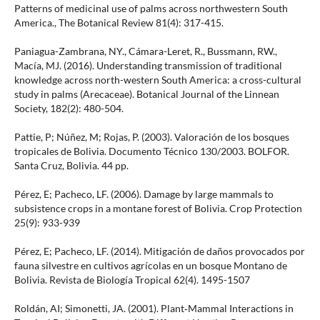
Patterns of medicinal use of palms across northwestern South
America., The Botanical Review 81(4): 317-415.
Paniagua-Zambrana, NY., Cámara-Leret, R., Bussmann, RW.,
Macía, MJ. (2016). Understanding transmission of traditional
knowledge across north-western South America: a cross-cultural
study in palms (Arecaceae). Botanical Journal of the Linnean
Society, 182(2): 480-504.
Pattie, P; Núñez, M; Rojas, P. (2003). Valoración de los bosques
tropicales de Bolivia. Documento Técnico 130/2003. BOLFOR.
Santa Cruz, Bolivia. 44 pp.
Pérez, E; Pacheco, LF. (2006). Damage by large mammals to
subsistence crops in a montane forest of Bolivia. Crop Protection
25(9): 933-939
Pérez, E; Pacheco, LF. (2014). Mitigación de daños provocados por
fauna silvestre en cultivos agrícolas en un bosque Montano de
Bolivia. Revista de Biología Tropical 62(4). 1495-1507
Roldán, AI; Simonetti, JA. (2001). Plant‐Mammal Interactions in