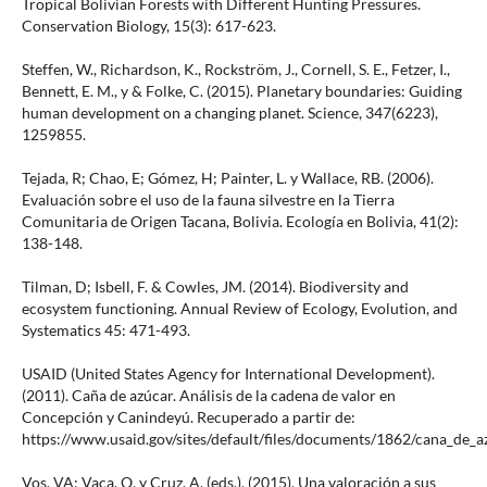
Tropical Bolivian Forests with Different Hunting Pressures.
Conservation Biology, 15(3): 617-623.
Steffen, W., Richardson, K., Rockström, J., Cornell, S. E., Fetzer, I.,
Bennett, E. M., y & Folke, C. (2015). Planetary boundaries: Guiding
human development on a changing planet. Science, 347(6223),
1259855.
Tejada, R; Chao, E; Gómez, H; Painter, L. y Wallace, RB. (2006).
Evaluación sobre el uso de la fauna silvestre en la Tierra
Comunitaria de Origen Tacana, Bolivia. Ecología en Bolivia, 41(2):
138-148.
Tilman, D; Isbell, F. & Cowles, JM. (2014). Biodiversity and
ecosystem functioning. Annual Review of Ecology, Evolution, and
Systematics 45: 471-493.
USAID (United States Agency for International Development).
(2011). Caña de azúcar. Análisis de la cadena de valor en
Concepción y Canindeyú. Recuperado a partir de:
https://www.usaid.gov/sites/default/files/documents/1862/cana_de_a
Vos, VA; Vaca, O. y Cruz, A. (eds.). (2015). Una valoración a sus