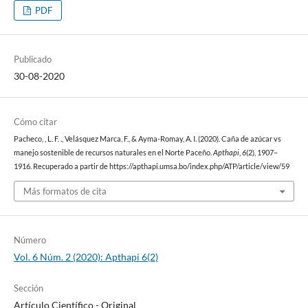
PDF
Publicado
30-08-2020
Cómo citar
Pacheco, , L. F. ., Velásquez Marca, F., & Ayma-Romay, A. I. (2020). Caña de azúcar vs
manejo sostenible de recursos naturales en el Norte Paceño.
Apthapi
,
6
(2), 1907–
1916. Recuperado a partir de https://apthapi.umsa.bo/index.php/ATP/article/view/59
Más formatos de cita
Número
Vol. 6 Núm. 2 (2020): Apthapi 6(2)
Sección
Artículo Cientí­fico - Original