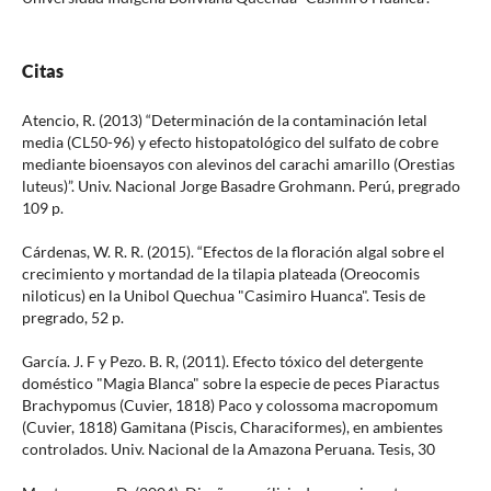
Citas
Atencio, R. (2013) “Determinación de la contaminación letal
media (CL50-96) y efecto histopatológico del sulfato de cobre
mediante bioensayos con alevinos del carachi amarillo (Orestias
luteus)”. Univ. Nacional Jorge Basadre Grohmann. Perú, pregrado
109 p.
Cárdenas, W. R. R. (2015). “Efectos de la floración algal sobre el
crecimiento y mortandad de la tilapia plateada (Oreocomis
niloticus) en la Unibol Quechua "Casimiro Huanca". Tesis de
pregrado, 52 p.
García. J. F y Pezo. B. R, (2011). Efecto tóxico del detergente
doméstico "Magia Blanca" sobre la especie de peces Piaractus
Brachypomus (Cuvier, 1818) Paco y colossoma macropomum
(Cuvier, 1818) Gamitana (Piscis, Characiformes), en ambientes
controlados. Univ. Nacional de la Amazona Peruana. Tesis, 30