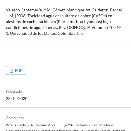
Velasco-Santamaría, Y.M, Gómez-Manrique. W, Calderon-Bernal
J, M, (2006) Toxicidad agua del sulfato de cobre (CuSO4) en
alevinos de cachama blanca (Piaractus brachypomus) bajo
condiciones de agua blancas. Rev. ORINOQUIA Volumen 10 - Nº
1. Universidad de los Llanos, Colombia. 8 p.
PDF
Publicado
23-12-2020
Cómo citar
Parada Surubi , R. A. ., & Iquize Villca, E. E. . (2020). Efecto del sulfato de cobre e