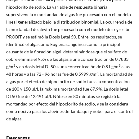
hipoclorito de sodio. La variable de respuesta binaria
supervivencia o mortandad de algas fue procesado con el modelo
lineal generalizado bajo la distribución binomial. La ocurrencia de
la mortandad de alevín fue procesada con el modelo de regresión
PROBIT y se estimó la Dosis Letal 50. Entre los resultados, se
identificó el alga como Euglena sanguínea como la principal
causante de la floración algal, determinándose que el sulfato de
cobre elimina el 95% de las algas a una concentración de 0.7883
3
3
g/m
y en dosis letal DL50 a una concentración de 0.81 g/m
a las
3
48 horas y a las 72 - 96 horas fue de 0.5999 g/m
. La mortandad de
algas por el efecto de hipoclorito de sodio fue a la concentración
de 100 y 150 µl/l, la máxima mortandad fue 67.9%. La dosis letal
DL50 fue de 12.491 µl/l. Nótese en 80 minutos se registró la
mortandad por efecto del hipoclorito de sodio, y se la considera
como nocivo para los alevines de Tambaqui y nobel para el control
de algas.
Descargas