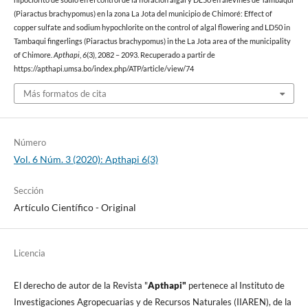
hipoclorito de sodio en el control de la floración algal y DL50 en alevines de Tambaqui
(Piaractus brachypomus) en la zona La Jota del municipio de Chimoré: Effect of
copper sulfate and sodium hypochlorite on the control of algal flowering and LD50 in
Tambaqui fingerlings (Piaractus brachypomus) in the La Jota area of the municipality
of Chimore.
Apthapi
,
6
(3), 2082 – 2093. Recuperado a partir de
https://apthapi.umsa.bo/index.php/ATP/article/view/74
Más formatos de cita
Número
Vol. 6 Núm. 3 (2020): Apthapi 6(3)
Sección
Artículo Cientí­fico - Original
Licencia
El derecho de autor de la Revista "
A
pthapi"
pertenece al Instituto de
Investigaciones Agropecuarias y de Recursos Naturales (IIAREN), de la