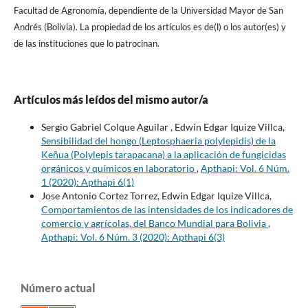
Facultad de Agronomí­a, dependiente de la Universidad Mayor de San
Andrés (Bolivia). La propiedad de los artí­culos es de(l) o los autor(es) y
de las instituciones que lo patrocinan.
Artículos más leídos del mismo autor/a
Sergio Gabriel Colque Aguilar , Edwin Edgar Iquize Villca,
Sensibilidad del hongo (Leptosphaeria polylepidis) de la
Keñua (Polylepis tarapacana) a la aplicación de fungicidas
orgánicos y químicos en laboratorio
,
Apthapi: Vol. 6 Núm.
1 (2020): Apthapi 6(1)
Jose Antonio Cortez Torrez, Edwin Edgar Iquize Villca,
Comportamientos de las intensidades de los indicadores de
comercio y agrícolas, del Banco Mundial para Bolivia
,
Apthapi: Vol. 6 Núm. 3 (2020): Apthapi 6(3)
Número actual