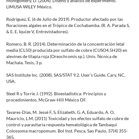
Montgomery, D. (2004). Diseño y análisis de experimento.
LIMUSA WILEY México.
Rodríguez, E. (6 de Julio de 2019). Productor afectado por las
floraciones algales en el Trópico de Cochabamba. (R. A. Parada S,
& E. E. Iquize V, Entrevistadores).
Romero, B. R. (2014). Determinación de la concentración letal
media (CL50) producida por sulfato de cobre (CUSO4.5H20) en
alevines de tilapia roja (Oreochromis sp.). Univ. Técnica de
Machala. Tesis, 3 p.
SAS Institute Inc. (2008). SAS/STAT 9.2. User’s Guide. Cary, NC,
USA.
Steel R y Torrie J. (1992). Bioestadística: Principios y
procedimientos. McGraw-Hill México DF.
Tavares-Días, M. Jessé F, S, Elizabeth, G. A, Eduardo, A. O,
Mauricio, L.M, (2011) Toxicidad y los efectos sulfato de cobre de
control y parasitaria respuesta hematológica de Tambaqui
Colossoma macropomum. Bol Inst. Pesca, Sao Paulo, 37(4) 355-
365.