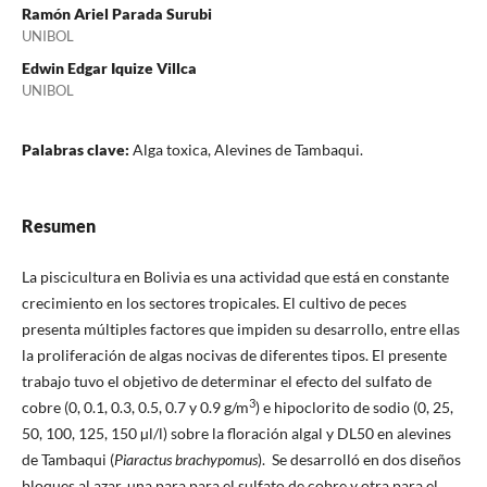
Ramón Ariel Parada Surubi
UNIBOL
Edwin Edgar Iquize Villca
UNIBOL
Palabras clave:
Alga toxica, Alevines de Tambaqui.
Resumen
La piscicultura en Bolivia es una actividad que está en constante
crecimiento en los sectores tropicales. El cultivo de peces
presenta múltiples factores que impiden su desarrollo, entre ellas
la proliferación de algas nocivas de diferentes tipos. El presente
trabajo tuvo el objetivo de determinar el efecto del sulfato de
3
cobre (0, 0.1, 0.3, 0.5, 0.7 y 0.9 g/m
) e hipoclorito de sodio (0, 25,
50, 100, 125, 150 µl/l) sobre la floración algal y DL50 en alevines
de Tambaqui (
Piaractus brachypomus
). Se desarrolló en dos diseños
bloques al azar, una para para el sulfato de cobre y otra para el