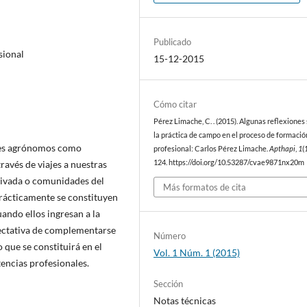
Publicado
sional
15-12-2015
Cómo citar
Pérez Limache, C. . (2015). Algunas reflexiones
la práctica de campo en el proceso de formació
ales agrónomos como
profesional: Carlos Pérez Limache.
Apthapi
,
1
(
ravés de viajes a nuestras
124. https://doi.org/10.53287/cvae9871nx20m
rivada o comunidades del
Más formatos de cita
prácticamente se constituyen
ando ellos ingresan a la
pectativa de complementarse
Número
o que se constituirá en el
Vol. 1 Núm. 1 (2015)
ncias profesionales.
Sección
Notas técnicas