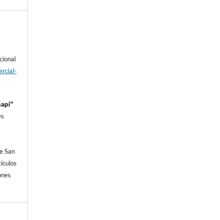
cional
rcial-
hapi"
es
s
e San
í­culos
iones