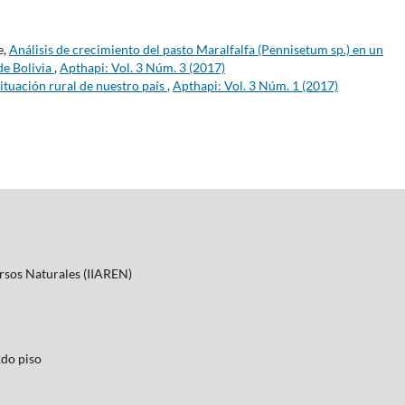
e,
Análisis de crecimiento del pasto Maralfalfa (Pennisetum sp.) en un
de Bolivia
,
Apthapi: Vol. 3 Núm. 3 (2017)
situación rural de nuestro país
,
Apthapi: Vol. 3 Núm. 1 (2017)
ursos Naturales (IIAREN)
2do piso