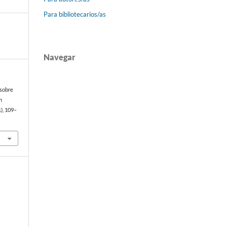
Para bibliotecarios/as
Navegar
 sobre
n
1), 109–