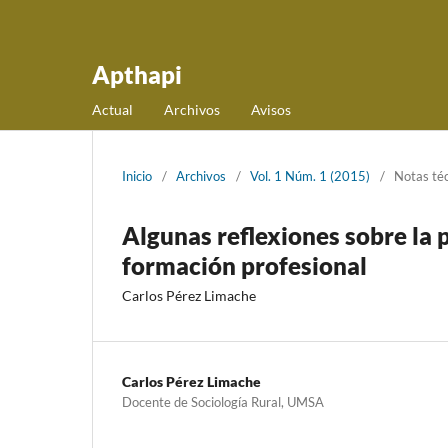
Apthapi
Actual
Archivos
Avisos
Inicio
/
Archivos
/
Vol. 1 Núm. 1 (2015)
/
Notas té
Algunas reflexiones sobre la 
formación profesional
Carlos Pérez Limache
Carlos Pérez Limache
Docente de Sociología Rural, UMSA