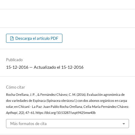
Descarga el artículo PDF
Publicado
15-12-2016 — Actualizado el 15-12-2016
Cómo citar
Rocha Orellana, J. P. ., & Fernández Chávez, C. M. (2016). Evaluación agronómica de
dos variedades de Espinaca (Spinacea olerácea l.) con dos abonos orgánicos en carpa
solar, en Chicani - La Paz: Juan Pablo Rocha Orellana, Celia Maria Fernández Chávez.
Apthapi
,
2
(2), 47–61. https://doi.org/10.53287/uspt9425mw40b
Más formatos de cita