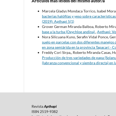
Artículos más leídos del mismo autor/a
Marcela Gladys Mondaca Torrico, Isabel Moral
bacterias halófilas y yeso sobre característica
(2019): Apthapi 5(1)
Grover German Miranda Balboa, Roberto Mir
base a la turba (Oxychloe andina)
,
Apthapi: Vo
Nora Silicuana Kuno, Serafin Vidal Ponce, Ge
suelo en parcelas con dos diferentes manejos d
en zona semiárida en la provincia Tapacarí -
Freddy Cori Sirpa,, Roberto Miranda Casas, H
Producción de tres variedades de papa (Solan
(labranza convencional y siembra directa) en 
Revista
Apthapi
ISSN 2519-9382