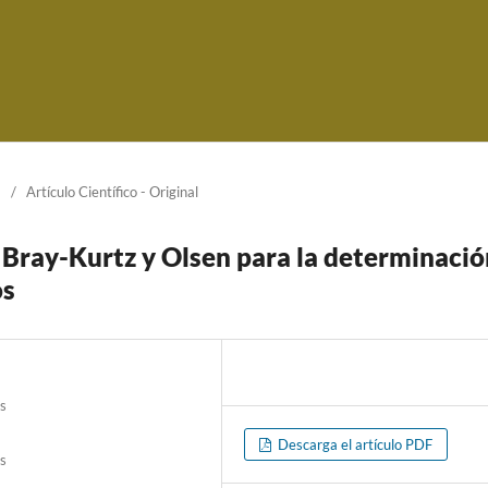
/
Artículo Cientí­fico - Original
 Bray-Kurtz y Olsen para la determinació
os
s
Descarga el artículo PDF
s