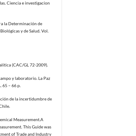
as. Ciencia e investigacion
ra la Determinación de
Biológicas y de Salud. Vol.
alítica (CAC/GL 72-2009).
campo y laboratorio. La Paz
 65 – 66 p.
ción de la incertidumbre de
Chile.
hemical Measurement.A
measurement. This Guide was
tment of Trade and Industry