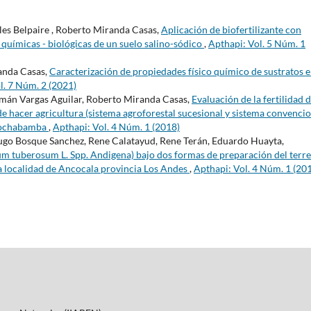
es Belpaire , Roberto Miranda Casas,
Aplicación de biofertilizante con
s químicas - biológicas de un suelo salino-sódico
,
Apthapi: Vol. 5 Núm. 1
anda Casas,
Caracterización de propiedades físico químico de sustratos 
l. 7 Núm. 2 (2021)
rmán Vargas Aguilar, Roberto Miranda Casas,
Evaluación de la fertilidad d
e hacer agricultura (sistema agroforestal sucesional y sistema convencio
 Cochabamba
,
Apthapi: Vol. 4 Núm. 1 (2018)
ugo Bosque Sanchez, Rene Calatayud, Rene Terán, Eduardo Huayta,
um tuberosum L. Spp. Andigena) bajo dos formas de preparación del terr
la localidad de Ancocala provincia Los Andes
,
Apthapi: Vol. 4 Núm. 1 (20