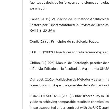
fuentes de dosis de fosforo, en condiciones controlad
agraria , 3.
Cañez. (2015). Validación de un Método Analitico pa
Fósforo por Espectrofotometría. Revista de Ciencias 
XVII (1) , 32-39 p.
Conti. (1998). Principios de Edafologia. Fauba.
CODEX. (2009). Directrices sobre la terminología an
Chilon, E. (1996). Manual de Edafología, practica de 
– Bolivia. Editado en la facultad de Agronomía UMSA.
Duffauet. (2010). Validación de Métodos y determina
la medición. En Aspectos generales de la Validación. 
EURACHEM/CITAC. (2005). Guide Traceability in C
guide to achieving comparable results in chemical 
in part supported under contract with the UK Depar