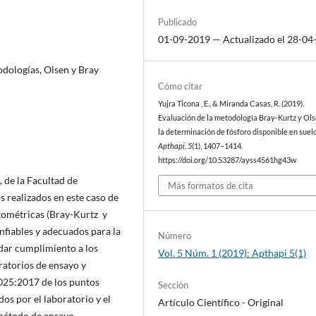
Publicado
01-09-2019 — Actualizado el 28-04
odologías, Olsen y Bray
Cómo citar
Yujra Ticona , E., & Miranda Casas, R. (2019).
Evaluación de la metodología Bray-Kurtz y Ol
la determinación de fósforo disponible en suelo
Apthapi
,
5
(1), 1407–1414.
https://doi.org/10.53287/ayss4561hg43w
, de la Facultad de
Más formatos de cita
 realizados en este caso de
otométricas (Bray-Kurtz y
nfiables y adecuados para la
Número
 dar cumplimiento a los
Vol. 5 Núm. 1 (2019): Apthapi 5(1)
ratorios de ensayo y
7025:2017 de los puntos
Sección
os por el laboratorio y el
Artículo Cientí­fico - Original
método de ensayo.