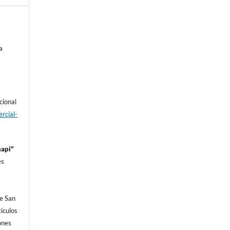
a
cional
rcial-
hapi"
es
s
e San
í­culos
iones