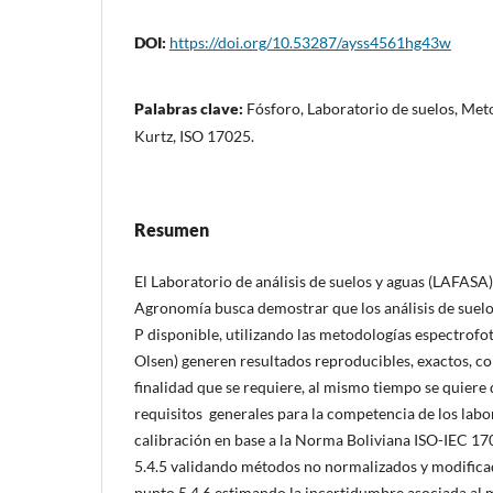
DOI:
https://doi.org/10.53287/ayss4561hg43w
Palabras clave:
Fósforo, Laboratorio de suelos, Met
Kurtz, ISO 17025.
Resumen
El Laboratorio de análisis de suelos y aguas (LAFASA)
Agronomía busca demostrar que los análisis de suelos
P disponible, utilizando las metodologías espectrof
Olsen) generen resultados reproducibles, exactos, co
finalidad que se requiere, al mismo tiempo se quiere
requisitos generales para la competencia de los labo
calibración en base a la Norma Boliviana ISO-IEC 1
5.4.5 validando métodos no normalizados y modificad
punto 5.4.6 estimando la incertidumbre asociada al 