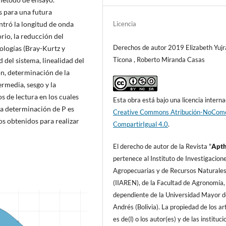
s para una futura
Licencia
ntró la longitud de onda
rio, la reducción del
Derechos de autor 2019 Elizabeth Yujr
dologías (Bray-Kurtz y
Ticona , Roberto Miranda Casas
 del sistema, linealidad del
ón, determinación de la
ermedia, sesgo y la
s de lectura en los cuales
Esta obra está bajo una licencia interna
 la determinación de P es
Creative Commons Atribución-NoCome
s obtenidos para realizar
CompartirIgual 4.0
.
El derecho de autor de la Revista "
A
pt
pertenece al Instituto de Investigacion
Agropecuarias y de Recursos Naturale
(IIAREN), de la Facultad de Agronomí­a,
dependiente de la Universidad Mayor d
Andrés (Bolivia). La propiedad de los art
es de(l) o los autor(es) y de las instituc