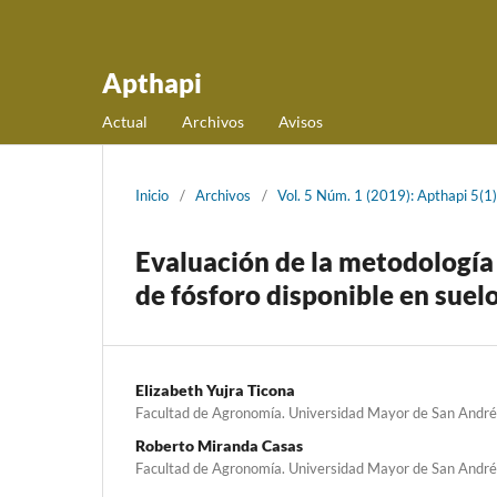
Apthapi
Actual
Archivos
Avisos
Inicio
/
Archivos
/
Vol. 5 Núm. 1 (2019): Apthapi 5(1)
Evaluación de la metodología
de fósforo disponible en suel
Elizabeth Yujra Ticona
Facultad de Agronomía. Universidad Mayor de San André
Roberto Miranda Casas
Facultad de Agronomía. Universidad Mayor de San André