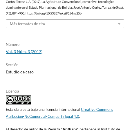
Cortez Torrez, J. A. (2017). La Agricultura Convencional, como nivel tecnológico
dominante en el Estado Plurinacional de Bolivia: José Antonio Cortez Torrez.
Apthapi
,
3
(3), 894–905. https://doi.org/10.53287/ukzi9654nv25b
Más formatos de cita
Número
Vol. 3 Núm. 3 (2017)
Sección
Estudio de caso
Licencia
Esta obra está bajo una licencia internacional
Creative Commons
Atribución-NoComercial-CompartirIgual 4.0
.
El derecho de autor de la Revista "
A
pthapi"
pertenece al Instituto de