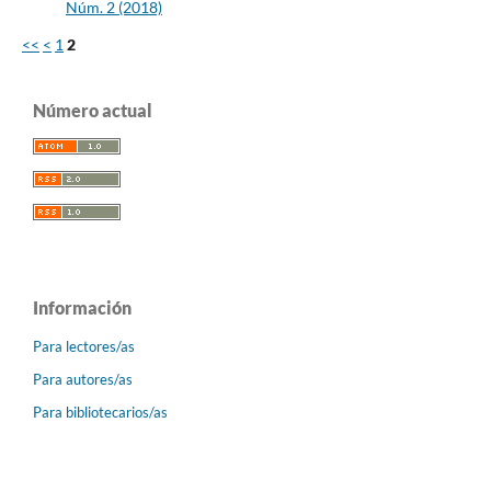
Núm. 2 (2018)
<<
<
1
2
Número actual
Información
Para lectores/as
Para autores/as
Para bibliotecarios/as