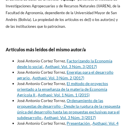
Investigaciones Agropecuarias y de Recursos Naturales (IIAREN), de la
Facultad de Agronomí­a, dependiente de la Universidad Mayor de San
Andrés (Bolivia). La propiedad de los artí­culos es de(l) o los autor(es) y
de las instituciones que lo patrocinan.
Artículos más leídos del mismo autor/a
José Antonio Cortez Torrez,
Factorizando la Economía
desde lo social
,
Apthapi: Vol. 3 Núm. 3 (2017)
Jose Antonio Cortez Torrez,
Energías para el desarrollo
agrario
,
Apthapi: Vol. 3 Núm. 2 (2017)
José Antonio Cortez Torrez,
El método de proyectos
orientado a la enseñanza de la materia de Economía
Agrícola II
,
Apthapi: Vol. 1 Núm. 1 (2015)
José Antonio Cortez Torrez,
Ordenamiento de las
propuestas de desarrollo - Desde la ruptura de la respuesta
única del desarrollo hasta las propuestas exclusivas para el
subdesarrollo
,
Apthapi: Vol. 3 Núm. 3 (2017)
José Antonio Cortez Torrez,
Presentación
,
Apthapi: Vol. 4