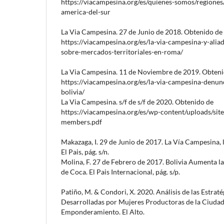
https://viacampesina.org/es/quienes-somos/regione
america-del-sur
La Via Campesina. 27 de Junio de 2018. Obtenido de
https://viacampesina.org/es/la-via-campesina-y-aliad
sobre-mercados-territoriales-en-roma/
La Via Campesina. 11 de Noviembre de 2019. Obteni
https://viacampesina.org/es/la-via-campesina-denun
bolivia/
La Via Campesina. s/f de s/f de 2020. Obtenido de
https://viacampesina.org/es/wp-content/uploads/site
members.pdf
Makazaga, I. 29 de Junio de 2017. La Vía Campesina, l
El Pais, pág. s/n.
Molina, F. 27 de Febrero de 2017. Bolivia Aumenta la
de Coca. El Pais Internacional, pág. s/p.
Patiño, M. & Condori, X. 2020. Análisis de las Estra
Desarrolladas por Mujeres Productoras de la Ciudad
Emponderamiento. El Alto.