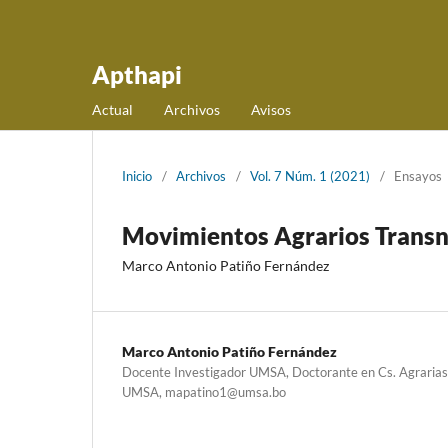
Apthapi
Actual
Archivos
Avisos
Inicio
/
Archivos
/
Vol. 7 Núm. 1 (2021)
/
Ensayos
Movimientos Agrarios Transn
Marco Antonio Patiño Fernández
Marco Antonio Patiño Fernández
Docente Investigador UMSA, Doctorante en Cs. Agrarias
UMSA, mapatino1@umsa.bo