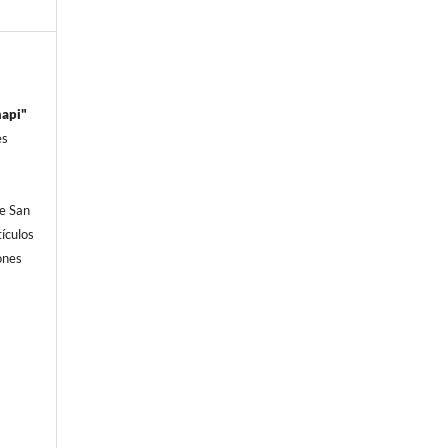
hapi"
es
s
e San
í­culos
iones