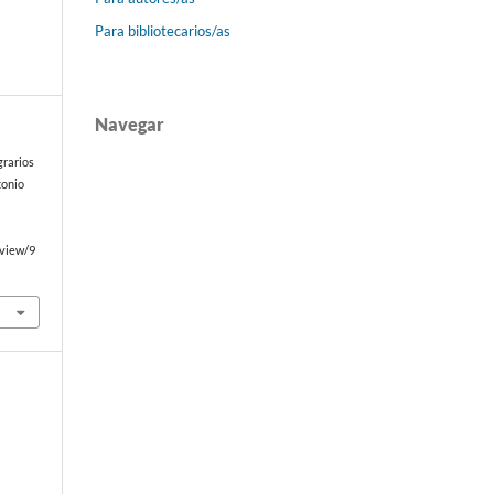
Para bibliotecarios/as
Navegar
grarios
tonio
/view/9