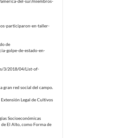
s/america-del-sur/miembros-
os-participaron-en-taller-
do de
cia-golpe-de-estado-en-
s/3/2018/04/List-of-
a gran red social del campo.
 Extensión Legal de Cultivos
tégias Socioeconómicas
 de El Alto, como Forma de