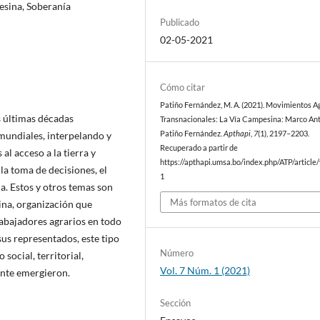
esina, Soberanía
Publicado
02-05-2021
Cómo citar
Patiño Fernández, M. A. (2021). Movimientos A
s últimas décadas
Transnacionales: La Vía Campesina: Marco An
 mundiales, interpelando y
Patiño Fernández.
Apthapi
,
7
(1), 2197–2203.
Recuperado a partir de
l acceso a la tierra y
https://apthapi.umsa.bo/index.php/ATP/article
 la toma de decisiones, el
1
a. Estos y otros temas son
Más formatos de cita
ina, organización que
abajadores agrarios en todo
sus representados, este tipo
Número
social, territorial,
Vol. 7 Núm. 1 (2021)
ente emergieron.
Sección