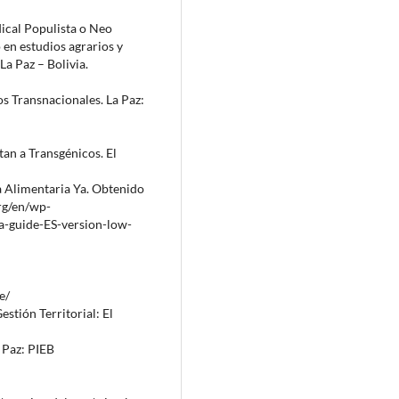
ical Populista o Neo
en estudios agrarios y
La Paz – Bolivia.
s Transnacionales. La Paz:
an a Transgénicos. El
a Alimentaria Ya. Obtenido
org/en/wp-
a-guide-ES-version-low-
e/
stión Territorial: El
 Paz: PIEB