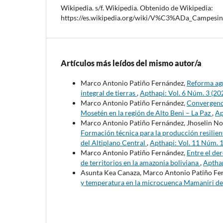
Wikipedia. s/f. Wikipedia. Obtenido de Wikipedia:
https://es.wikipedia.org/wiki/V%C3%ADa_Campesi
Artículos más leídos del mismo autor/a
Marco Antonio Patiño Fernández,
Reforma agr
integral de tierras
,
Apthapi: Vol. 6 Núm. 3 (20
Marco Antonio Patiño Fernández,
Convergenci
Mosetén en la región de Alto Beni – La Paz
,
Ap
Marco Antonio Patiño Fernández, Jhoselin Noe
Formación técnica para la producción resilien
del Altiplano Central
,
Apthapi: Vol. 11 Núm. 1
Marco Antonio Patiño Fernández,
Entre el de
de territorios en la amazonia boliviana
,
Apthap
Asunta Kea Canaza, Marco Antonio Patiño Fe
y temperatura en la microcuenca Mamaniri de