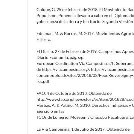
Colque, G. 25 de febrero de 2018. El Movimiento Rad
Populismo. Ponencia llevado a cabo en el Diplomado 
gobernanza de la tierra y territorio. Segunda Versión 
Edelman, M. & Borras, M. 2017. Movimientos Agrario
FTierra.
El Diario. 27 de Febrero de 2019. Campesinos Apuest
Diario Economía, pág. s/p.
European Cordination Via Campesina. s/f . Soberaní
de https://viacampesina.org/: https://viacampesina.
content/uploads/sites/2/2018/02/Food-Sovereignty-
res.pdf
FAO. 4 de Octubre de 2013. Obtenido de
http://www.fao.org/news/story/es/item/201828/icod
Herbas, A. & Patiño, M. 2010. Derechos Indígenas y Ge
Ejercicio en las
TCOs de Lomerio, Mosetén y Chacobo Pacahuara. La
La Via Campesina. 1 de Julio de 2017. Obtenido de