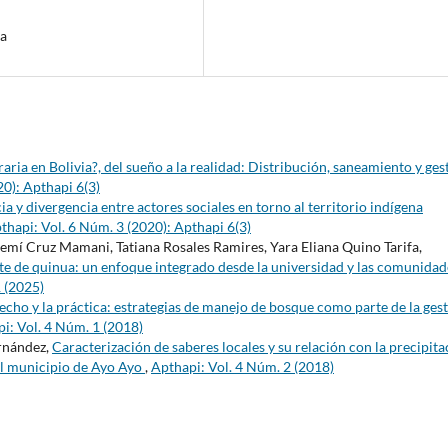
na
aria en Bolivia?, del sueño a la realidad: Distribución, saneamiento y ges
20): Apthapi 6(3)
a y divergencia entre actores sociales en torno al territorio indígena
thapi: Vol. 6 Núm. 3 (2020): Apthapi 6(3)
mí Cruz Mamani, Tatiana Rosales Ramires, Yara Eliana Quino Tarifa,
te de quinua: un enfoque integrado desde la universidad y las comunidad
 (2025)
recho y la práctica: estrategias de manejo de bosque como parte de la ges
i: Vol. 4 Núm. 1 (2018)
rnández,
Caracterización de saberes locales y su relación con la precipita
l municipio de Ayo Ayo
,
Apthapi: Vol. 4 Núm. 2 (2018)