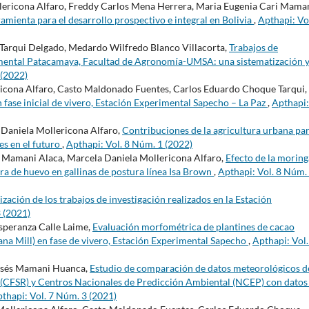
lericona Alfaro, Freddy Carlos Mena Herrera, Maria Eugenia Cari Maman
ramienta para el desarrollo prospectivo e integral en Bolivia
,
Apthapi: Vol
 Tarqui Delgado, Medardo Wilfredo Blanco Villacorta,
Trabajos de
rimental Patacamaya, Facultad de Agronomía-UMSA: una sistematización 
 (2022)
icona Alfaro, Casto Maldonado Fuentes, Carlos Eduardo Choque Tarqui,
n fase inicial de vivero, Estación Experimental Sapecho – La Paz
,
Apthapi:
 Daniela Mollericona Alfaro,
Contribuciones de la agricultura urbana par
es en el futuro
,
Apthapi: Vol. 8 Núm. 1 (2022)
a Mamani Alaca, Marcela Daniela Mollericona Alfaro,
Efecto de la moring
ara de huevo en gallinas de postura línea Isa Brown
,
Apthapi: Vol. 8 Núm.
ización de los trabajos de investigación realizados en la Estación
 (2021)
Esperanza Calle Laime,
Evaluación morfométrica de plantines de cacao
ana Mill) en fase de vivero, Estación Experimental Sapecho
,
Apthapi: Vol.
oisés Mamani Huanca,
Estudio de comparación de datos meteorológicos d
ma (CFSR) y Centros Nacionales de Predicción Ambiental (NCEP) con datos
thapi: Vol. 7 Núm. 3 (2021)