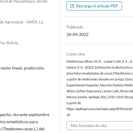
Rural de Pernambuco, Recife-
Descarga el artículo PDF
ad de Agronomía –UMSA, La
Publicado
26-04-2022
az-Bolivia.
Cómo citar
Mollericona Alfaro, M. D. ., Laime Calle, E. E. .,
resión lineal, predicción,
Santos, E. A. . (2022). Estimación no destructiva 
área foliar en plántulas de cacao (Theobroma c
a partir de mediciones lineales en la hoja, Esta
Experimental Sapecho: Marcela Daniela Molle
Alfaro, Esther Esperanza Laime Calle, Efraín A
Merma Santos.
Apthapi
,
8
(1), 2310–2319. Recu
a partir de
https://apthapi.umsa.bo/index.php/ATP/article
Sapecho, durante septiembre
20
os estadísticos para
Más formatos de cita
 (
Theobroma cacao
L.) del