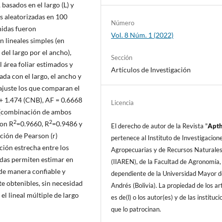
basados en el largo (L) y
as aleatorizadas en 100
Número
enidas fueron
Vol. 8 Núm. 1 (2022)
 lineales simples (en
 del largo por el ancho),
Sección
 área foliar estimados y
Artículos de Investigación
ada con el largo, el ancho y
ajuste los que comparan el
A+ 1.474 (CNB), AF = 0.6668
Licencia
9 (combinación de ambos
2
2
ron R
=0.9660, R
=0.9486 y
El derecho de autor de la Revista "
A
pt
ación de Pearson (r)
pertenece al Instituto de Investigacion
ción estrecha entre los
Agropecuarias y de Recursos Naturale
idas permiten estimar en
(IIAREN), de la Facultad de Agronomí­a,
 de manera confiable y
dependiente de la Universidad Mayor d
te obtenibles, sin necesidad
Andrés (Bolivia). La propiedad de los art
el lineal múltiple de largo
es de(l) o los autor(es) y de las instituc
que lo patrocinan.