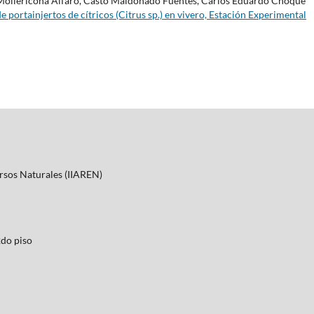
a Mollericona Alfaro, Casto Maldonado Fuentes, Carlos Eduardo Choque
 portainjertos de cítricos (Citrus sp.) en vivero, Estación Experimental
ursos Naturales (IIAREN)
2do piso