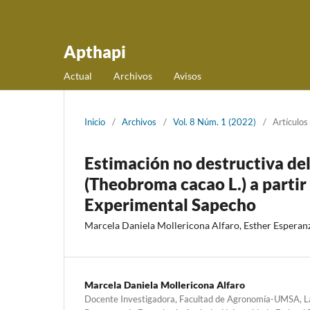
Apthapi
Actual
Archivos
Avisos
Inicio
/
Archivos
/
Vol. 8 Núm. 1 (2022)
/
Artículos
Estimación no destructiva del
(Theobroma cacao L.) a partir 
Experimental Sapecho
Marcela Daniela Mollericona Alfaro, Esther Esperan
Marcela Daniela Mollericona Alfaro
Docente Investigadora, Facultad de Agronomía-UMSA, La