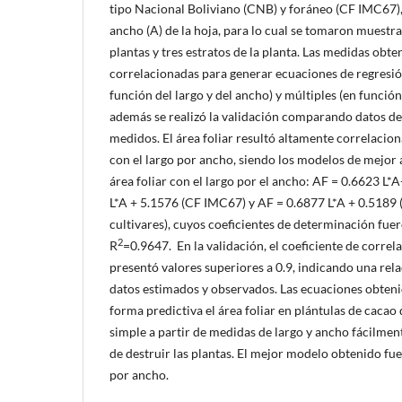
tipo Nacional Boliviano (CNB) y foráneo (CF IMC67), 
ancho (A) de la hoja, para lo cual se tomaron muestr
plantas y tres estratos de la planta. Las medidas obt
correlacionadas para generar ecuaciones de regresión
función del largo y del ancho) y múltiples (en función
además se realizó la validación comparando datos del
medidos. El área foliar resultó altamente correlacion
con el largo por ancho, siendo los modelos de mejor 
área foliar con el largo por el ancho: AF = 0.6623 L*
L*A + 5.1576 (CF IMC67) y AF = 0.6877 L*A + 0.518
cultivares), cuyos coeficientes de determinación fue
2
R
=0.9647. En la validación, el coeficiente de correl
presentó valores superiores a 0.9, indicando una rela
datos estimados y observados. Las ecuaciones obten
forma predictiva el área foliar en plántulas de cacao
simple a partir de medidas de largo y ancho fácilmen
de destruir las plantas. El mejor modelo obtenido fue 
por ancho.