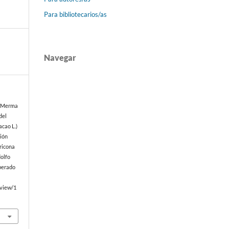
Para bibliotecarios/as
Navegar
 & Merma
del
acao L.)
ción
ricona
dolfo
perado
/view/1