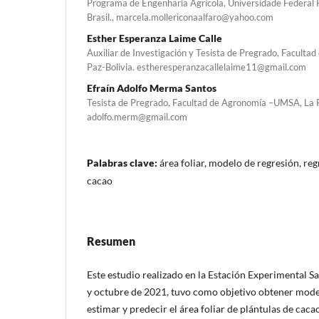
Programa de Engenharia Agrícola, Universidade Federal 
Brasil., marcela.mollericonaalfaro@yahoo.com
Esther Esperanza Laime Calle
Auxiliar de Investigación y Tesista de Pregrado, Facult
Paz-Bolivia. estheresperanzacallelaime11@gmail.com
Efraín Adolfo Merma Santos
Tesista de Pregrado, Facultad de Agronomía –UMSA, La P
adolfo.merm@gmail.com
Palabras clave:
área foliar, modelo de regresión, reg
cacao
Resumen
Este estudio realizado en la Estación Experimental 
y octubre de 2021, tuvo como objetivo obtener model
estimar y predecir el área foliar de plántulas de cacao