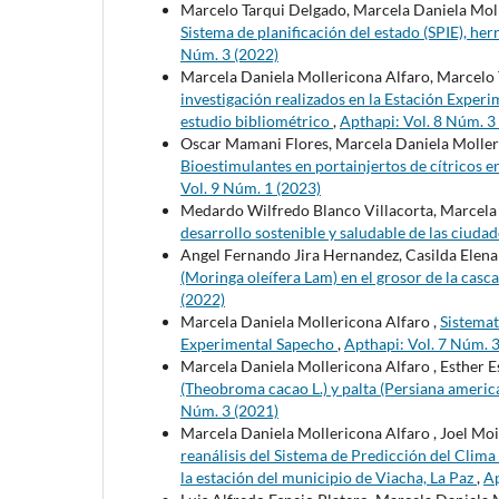
Marcelo Tarqui Delgado, Marcela Daniela Mol
Sistema de planificación del estado (SPIE), her
Núm. 3 (2022)
Marcela Daniela Mollericona Alfaro, Marcelo
investigación realizados en la Estación Expe
estudio bibliométrico
,
Apthapi: Vol. 8 Núm. 3
Oscar Mamani Flores, Marcela Daniela Moller
Bioestimulantes en portainjertos de cítricos e
Vol. 9 Núm. 1 (2023)
Medardo Wilfredo Blanco Villacorta, Marcela
desarrollo sostenible y saludable de las ciudad
Angel Fernando Jira Hernandez, Casilda Elen
(Moringa oleífera Lam) en el grosor de la casc
(2022)
Marcela Daniela Mollericona Alfaro ,
Sistemat
Experimental Sapecho
,
Apthapi: Vol. 7 Núm. 3
Marcela Daniela Mollericona Alfaro , Esther 
(Theobroma cacao L.) y palta (Persiana americ
Núm. 3 (2021)
Marcela Daniela Mollericona Alfaro , Joel M
reanálisis del Sistema de Predicción del Cli
la estación del municipio de Viacha, La Paz
,
Ap