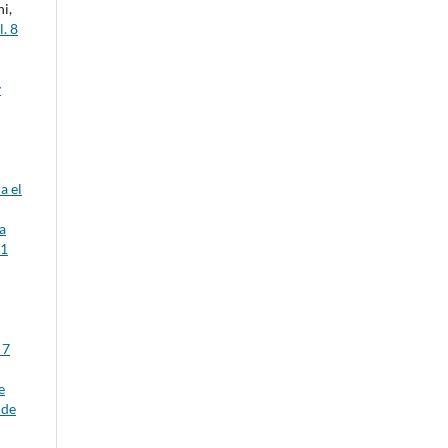
i,
. 8
y
a el
a
 1
 7
e
 de