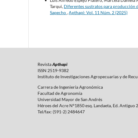
Luis Alfredo Espejo Platero, Marcela Daniel
Tarqui,
Diferentes sustratos para producción de
Sapecho
,
Apthapi: Vol. 11 Núm. 2 (2025)
Revista
Apthapi
ISSN 2519-9382
Instituto de Investigaciones Agropecuarias y de Rec
Carrera de Ingeniería Agronómica
Facultad de Agronomía
Universidad Mayor de San Andrés
Héroes del Acre N°1850 esq. Landaeta, Ed. Antiguo 
Tel/fax: (591-2) 2484647