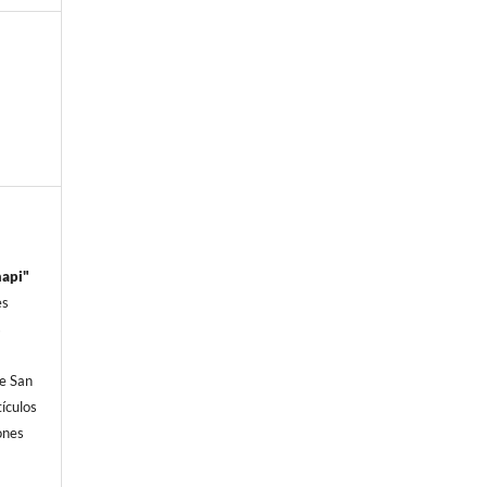
hapi"
es
s
e San
í­culos
iones