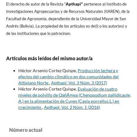
El derecho de autor de la Revista "
A
pthapi"
pertenece al Instituto de
Investigaciones Agropecuarias y de Recursos Naturales (IIAREN), de la
Facultad de Agronomí­a, dependiente de la Universidad Mayor de San
Andrés (Bolivia). La propiedad de los artí­culos es de(l) o los autor(es) y
de las instituciones que lo patrocinan.
Artículos más leídos del mismo autor/a
Héctor Arsenio Cortez Quispe,
Producción lechera y
efectos del cambio climático en dos comunidades del
Altiplano Norte
,
Apthapi: Vol. 3 Núm. 3 (2017)
Héctor Arsenio Cortez Quispe,
Evaluación de cuatro
niveles de polvillo de QañÃ¤wa (Chenopodium pallidicaule,
A.) en la alimentación de Cuyes (Cavia porcellus L.) en
crecimiento
,
Apthapi: Vol. 2 Núm. 1 (2016)
Número actual