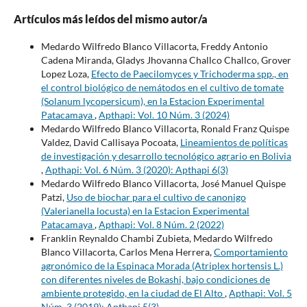
Artículos más leídos del mismo autor/a
Medardo Wilfredo Blanco Villacorta, Freddy Antonio
Cadena Miranda, Gladys Jhovanna Challco Challco, Grover
Lopez Loza,
Efecto de Paecilomyces y Trichoderma spp., en
el control biológico de nemátodos en el cultivo de tomate
(Solanum lycopersicum), en la Estacion Experimental
Patacamaya
,
Apthapi: Vol. 10 Núm. 3 (2024)
Medardo Wilfredo Blanco Villacorta, Ronald Franz Quispe
Valdez, David Callisaya Pocoata,
Lineamientos de políticas
de investigación y desarrollo tecnológico agrario en Bolivia
,
Apthapi: Vol. 6 Núm. 3 (2020): Apthapi 6(3)
Medardo Wilfredo Blanco Villacorta, José Manuel Quispe
Patzi,
Uso de biochar para el cultivo de canonigo
(Valerianella locusta) en la Estacion Experimental
Patacamaya
,
Apthapi: Vol. 8 Núm. 2 (2022)
Franklin Reynaldo Chambi Zubieta, Medardo Wilfredo
Blanco Villacorta, Carlos Mena Herrera,
Comportamiento
agronómico de la Espinaca Morada (Atriplex hortensis L.)
con diferentes niveles de Bokashi, bajo condiciones de
ambiente protegido, en la ciudad de El Alto
,
Apthapi: Vol. 5
Núm. 3 (2019): Apthapi 5(3)