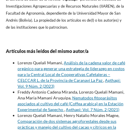
Investigaciones Agropecuarias y de Recursos Naturales (IIAREN), de la
Facultad de Agronomí­a, dependiente de la Universidad Mayor de San
Andrés (Bolivia). La propiedad de los artí­culos es de(l) o los autor(es) y
de las instituciones que lo patrocinan.
Artículos más leídos del mismo autor/a
Lorenzo Quelali Mamani,
Análisis de la cadena valor de café
orgánico para generar una estrategia de liderazgo en costos
para la Central Local de Cooperativas Cafetaleras –
CELCCAR L. de la Provincia de Caranavi La Paz
,
Apthapi:
Vol. 9 Núm. 2 (2023)
Freddy Antonio Cadena Miranda, Lorenzo Quelali Mamani,
Ana Maria Mamani Aruquipa,
Nematodos fitoparásitos
asociados al cultivo del café (Coffea arabica) en la Estación
Experimental de Sapecho
,
Apthapi: Vol. 7 Núm. 2 (2021)
Lorenzo Quelali Mamani, Henry Natalio Morales Magne,
Comparación de dos sistemas agroforestales desde sus
prácticas y manejo del cultivo del cacao y cítricos en la