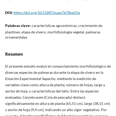
DOI:
https://doi.org/10.53287/oueo7678ve55p
Palabras clave:
características agronómicas, crecimiento de
plantines, etapa de vivero, morfofisiología vegetal, palmeras
ornamentales
Resumen
El presente estudio evaluó el comportamiento morfofisiológico de
diversas especies de palmeras durante la etapa de vivero en la
Estación Experimental Sapecho, mediante la medición de
variables clave como altura de planta, número de hojas, largo y
ancho de hoja, y características del tallo. Entre las especies
evaluadas,
Caryota urens
(Cola de pescado) destacó
significativamente en altura de planta (65,51 cm), largo (38,15 cm)
y ancho de hoja (9,4 cm), indicando un alto vigor vegetativo. Por
su parte,
Adonidia merrillii
(Palma de Manila) presentó los mejores