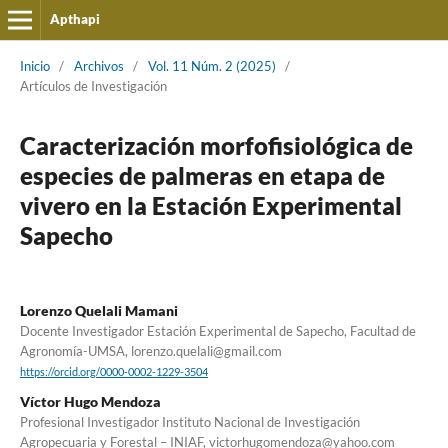
Apthapi
Inicio
/
Archivos
/
Vol. 11 Núm. 2 (2025)
/
Artículos de Investigación
Caracterización morfofisiológica de
especies de palmeras en etapa de
vivero en la Estación Experimental
Sapecho
Lorenzo Quelali Mamani
Docente Investigador Estación Experimental de Sapecho, Facultad de
Agronomía-UMSA, lorenzo.quelali@gmail.com
https://orcid.org/0000-0002-1229-3504
Víctor Hugo Mendoza
Profesional Investigador Instituto Nacional de Investigación
Agropecuaria y Forestal – INIAF, victorhugomendoza@yahoo.com