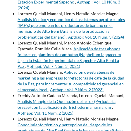
Estación Experimental Sapecho
,
Apthapi: Vol. 10 Núm. 3
(2024)
Lorenzo Quelali Mamani, Henry Natalio Morales Magne,
Análisis técnico y económico de los sistemas agroforestales
(SAF`s) que emplean los productores de banano en el
municipio de Alto Beni (Análisis de la producción y
problemáticas del banano)
,
Apthapi: Vol. 10 Núm. 3 (2024)
Lorenzo Quelali Mamani, Marco Antonio Echenique
Quezada, Romilda Calle Alaca,
Aplicación de tres abonos
foliares en plantines de rambutan (Nephelium lappaceum
L.), en la Estación Experimental de Sapecho- Alto Beni La
Paz
,
Apthapi: Vol. 7 Núm. 3 (2021)
Lorenzo Quelali Mamani,
Aplicación de estrategias de
marketing a las empresas torrefactoras de café de la ciudad
de La Paz, para incrementar su competitividad gerencial en
el mercado local
,
Apthapi: Vol. 9 Núm. 2 (2023)
Freddy Antonio Cadena Miranda, Lorenzo Quelali Mamani,
Análisis Manejo de la Quemazón del arroz (Pyricularia
oryzae) con la aplicación de Trichoderma harziarum
,
Apthapi: Vol. 11 Núm. 2 (2025)
Lorenzo Quelali Mamani, Henry Natalio Morales Magne,
Conocimiento técnico y percepción del riesgo de los
productores de Alto Beni frente a la leprosis de los cítricos: