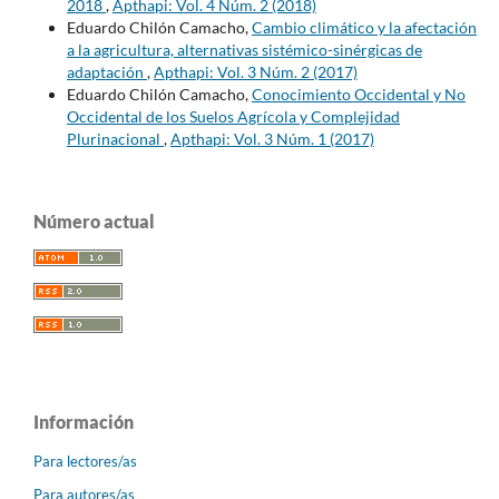
2018
,
Apthapi: Vol. 4 Núm. 2 (2018)
Eduardo Chilón Camacho,
Cambio climático y la afectación
a la agricultura, alternativas sistémico-sinérgicas de
adaptación
,
Apthapi: Vol. 3 Núm. 2 (2017)
Eduardo Chilón Camacho,
Conocimiento Occidental y No
Occidental de los Suelos Agrícola y Complejidad
Plurinacional
,
Apthapi: Vol. 3 Núm. 1 (2017)
Número actual
Información
Para lectores/as
Para autores/as