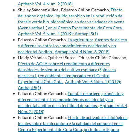
Apthapi: Vol. 4 Núm. 2 (2018)
Shirley Sánchez Villca , Eduardo Chilón Camacho,
Efecto
del abono orgánico liquido aeróbico en la producción de
forraje verde bio-hidropónico en dos variedades de avena
(Avena sativa L.) en el Centro Experimental de Cota Cota
,
Apthapi: Vol. 5 Núm. 1 (2019): Apthapi 5(1)
Eduardo Chilon Camacho,
La agricultura, fuentes de origen
y diferencias entre los conocimientos occidental y no
occidental Andino
,
Apthapi: Vol. 4 Núm. 3 (2018)
Heidy Verónica Quisbert Surco , Eduardo Chilón Camacho,
Efecto de AOLA sobre el rendimiento a diferentes
densidades de siembra del cultivo espinaca (Spinacea
oleracea L.) en ambiente atemperado en el Centro
Experimental Cota Cota
,
Apthapi: Vol. 5 Núm. 1 (2019):
Apthapi 5(1)
Eduardo Chilon Camacho,
Fuentes de origen, propósito y
diferencias entre los conocimientos occidental y no
occidental andino de la fertilidad de suelos
,
Apthapi: Vol. 4
Núm. 2 (2018)
Eduardo Chilon Camacho,
Efecto de activadores biológicos
locales sobre la microbiota y la calidad del compost en el
Centro Experimental de Cota Cota, periodo abril-junio