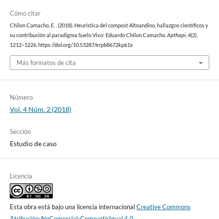
Cómo citar
Chilon Camacho, E. . (2018). Heurística del compost Altoandino, hallazgos científicos y
su contribución al paradigma Suelo Vivo: Eduardo Chilon Camacho.
Apthapi
,
4
(2),
1212–1226. https://doi.org/10.53287/erpb8672kp61x
Más formatos de cita
Número
Vol. 4 Núm. 2 (2018)
Sección
Estudio de caso
Licencia
Esta obra está bajo una licencia internacional
Creative Commons
Atribución-NoComercial-CompartirIgual 4.0
.