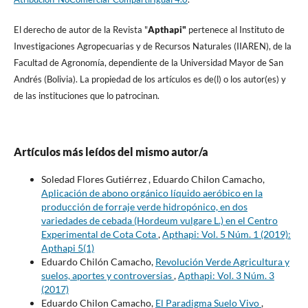
El derecho de autor de la Revista "
A
pthapi"
pertenece al Instituto de
Investigaciones Agropecuarias y de Recursos Naturales (IIAREN), de la
Facultad de Agronomí­a, dependiente de la Universidad Mayor de San
Andrés (Bolivia). La propiedad de los artí­culos es de(l) o los autor(es) y
de las instituciones que lo patrocinan.
Artículos más leídos del mismo autor/a
Soledad Flores Gutiérrez , Eduardo Chilon Camacho,
Aplicación de abono orgánico líquido aeróbico en la
producción de forraje verde hidropónico, en dos
variedades de cebada (Hordeum vulgare L.) en el Centro
Experimental de Cota Cota
,
Apthapi: Vol. 5 Núm. 1 (2019):
Apthapi 5(1)
Eduardo Chilón Camacho,
Revolución Verde Agricultura y
suelos, aportes y controversias
,
Apthapi: Vol. 3 Núm. 3
(2017)
Eduardo Chilon Camacho,
El Paradigma Suelo Vivo
,