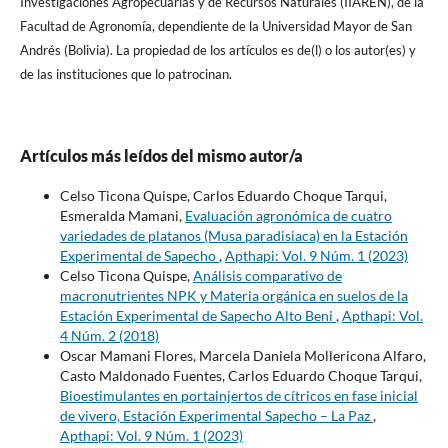
Investigaciones Agropecuarias y de Recursos Naturales (IIAREN), de la
Facultad de Agronomí­a, dependiente de la Universidad Mayor de San
Andrés (Bolivia). La propiedad de los artí­culos es de(l) o los autor(es) y
de las instituciones que lo patrocinan.
Artículos más leídos del mismo autor/a
Celso Ticona Quispe, Carlos Eduardo Choque Tarqui,
Esmeralda Mamani,
Evaluación agronómica de cuatro
variedades de platanos (Musa paradisiaca) en la Estación
Experimental de Sapecho
,
Apthapi: Vol. 9 Núm. 1 (2023)
Celso Ticona Quispe,
Análisis comparativo de
macronutrientes NPK y Materia orgánica en suelos de la
Estación Experimental de Sapecho Alto Beni
,
Apthapi: Vol.
4 Núm. 2 (2018)
Oscar Mamani Flores, Marcela Daniela Mollericona Alfaro,
Casto Maldonado Fuentes, Carlos Eduardo Choque Tarqui,
Bioestimulantes en portainjertos de cítricos en fase inicial
de vivero, Estación Experimental Sapecho – La Paz
,
Apthapi: Vol. 9 Núm. 1 (2023)