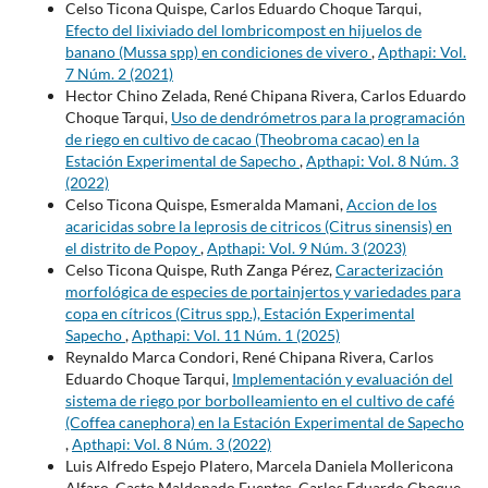
Celso Ticona Quispe, Carlos Eduardo Choque Tarqui,
Efecto del lixiviado del lombricompost en hijuelos de
banano (Mussa spp) en condiciones de vivero
,
Apthapi: Vol.
7 Núm. 2 (2021)
Hector Chino Zelada, René Chipana Rivera, Carlos Eduardo
Choque Tarqui,
Uso de dendrómetros para la programación
de riego en cultivo de cacao (Theobroma cacao) en la
Estación Experimental de Sapecho
,
Apthapi: Vol. 8 Núm. 3
(2022)
Celso Ticona Quispe, Esmeralda Mamani,
Accion de los
acaricidas sobre la leprosis de citricos (Citrus sinensis) en
el distrito de Popoy
,
Apthapi: Vol. 9 Núm. 3 (2023)
Celso Ticona Quispe, Ruth Zanga Pérez,
Caracterización
morfológica de especies de portainjertos y variedades para
copa en cítricos (Citrus spp.), Estación Experimental
Sapecho
,
Apthapi: Vol. 11 Núm. 1 (2025)
Reynaldo Marca Condori, René Chipana Rivera, Carlos
Eduardo Choque Tarqui,
Implementación y evaluación del
sistema de riego por borbolleamiento en el cultivo de café
(Coffea canephora) en la Estación Experimental de Sapecho
,
Apthapi: Vol. 8 Núm. 3 (2022)
Luis Alfredo Espejo Platero, Marcela Daniela Mollericona
Alfaro, Casto Maldonado Fuentes, Carlos Eduardo Choque