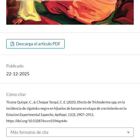
Descarga el artículo PDF
Publicado
22-12-2025
Cómo citar
Ticona Quispe, C., & Choque Tarqui, C. E. (2025). Efecto de Trichoderma spp. en la
incidencia de sigatoka negra en hijuelos de banano en etapa de crecimiento en la
Estacion Experimental Sapecho.
Apthapi
,
11
(3), 2907–2911.
https://doi.org/10.53287/evvn5596qz64o
Más formatos de cita