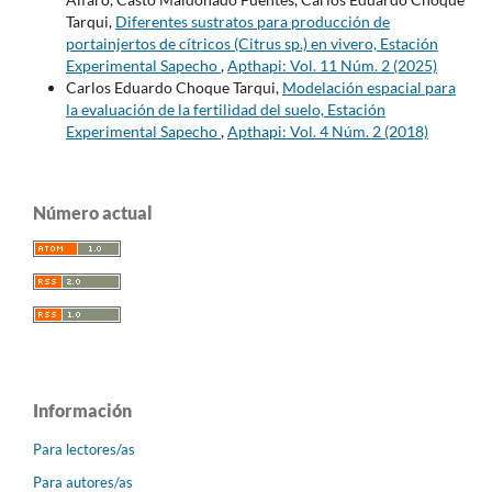
Tarqui,
Diferentes sustratos para producción de
portainjertos de cítricos (Citrus sp.) en vivero, Estación
Experimental Sapecho
,
Apthapi: Vol. 11 Núm. 2 (2025)
Carlos Eduardo Choque Tarqui,
Modelación espacial para
la evaluación de la fertilidad del suelo, Estación
Experimental Sapecho
,
Apthapi: Vol. 4 Núm. 2 (2018)
Número actual
Información
Para lectores/as
Para autores/as