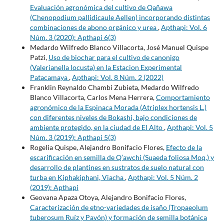
Evaluación agronómica del cultivo de Qañawa
(Chenopodium pallidicaule Aellen) incorporando distintas
combinaciones de abono orgánico y urea
,
Apthapi: Vol. 6
Núm. 3 (2020): Apthapi 6(3)
Medardo Wilfredo Blanco Villacorta, José Manuel Quispe
Patzi,
Uso de biochar para el cultivo de canonigo
(Valerianella locusta) en la Estacion Experimental
Patacamaya
,
Apthapi: Vol. 8 Núm. 2 (2022)
Franklin Reynaldo Chambi Zubieta, Medardo Wilfredo
Blanco Villacorta, Carlos Mena Herrera,
Comportamiento
agronómico de la Espinaca Morada (Atriplex hortensis L.)
con diferentes niveles de Bokashi, bajo condiciones de
ambiente protegido, en la ciudad de El Alto
,
Apthapi: Vol. 5
Núm. 3 (2019): Apthapi 5(3)
Rogelia Quispe, Alejandro Bonifacio Flores,
Efecto de la
escarificación en semilla de Q’awchi (Suaeda foliosa Moq.) y
desarrollo de plantines en sustratos de suelo natural con
turba en Kiphakiphani, Viacha
,
Apthapi: Vol. 5 Núm. 2
(2019): Apthapi
Geovana Apaza Otoya, Alejandro Bonifacio Flores,
Caracterización de etno-variedades de isaño (Tropaeolum
tuberosum Ruíz y Pavón) y formación de semilla botánica