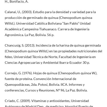
H., Bonifacio, A.
Calanai, U., (2003). Estudio para la densidad y variedad para la
producción de germinado de quinua (Chenopodium quinoa
Willd.). Universidad Católica Boliviana “San Pablo” Unidad
Académica Campesina Tiahuanaco. Carrera de Ingeniería
Agronómica. La Paz, Bolivia. 56 p.
Chancusig, S. (2013). Incidencia de la harina de quinua germinada
(Chenopodium quinoa Willd.) en las propiedades nutricionales del
fideo, Universidad Técnica de Norte, Facultad de Ingeniería en
Ciencias Agropecuarias y Ambiental Ibarra-Ecuador 30 p.
Cornejo, G. (1976). Hojas de quinua (Chenopodium quinoa W.),
fuente de proteína. Convención Internacional de
Quenopodiáceas, 2da. Potosí, Bolivia. IICA. Informes y
conferencias, Cursos y Reuniones, Nº 96, La Paz. Bolivia.
Criado, C. (2009). Vitaminas y antioxidantes, Universidad
Autónoma de Madrid Dep., de medicina, Hospital Puerto de