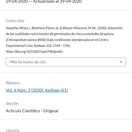
29-04-2020 — Actualizado el 29-04-2020
Cómo citar
Huayllas Alfaro, I., Bonifacio Flores, A., & Blanco Villacorta, M. W. . (2020). Valoración
de las cualidades nutricionales de germinados de cinco variedades de quinua
(Chenopodium quinoa Willd.) bajo condiciones atemperadas en el Centro
Experimental Cota.
Apthapi
,
6
(1), 1744 – 1756.
https://doi.org/10.53287/iajm7983po40s
Más formatos de cita
Número
Vol. 6 Núm. 1 (2020): Apthapi 6(1)
Sección
Artículo Cientí­fico - Original
Licencia