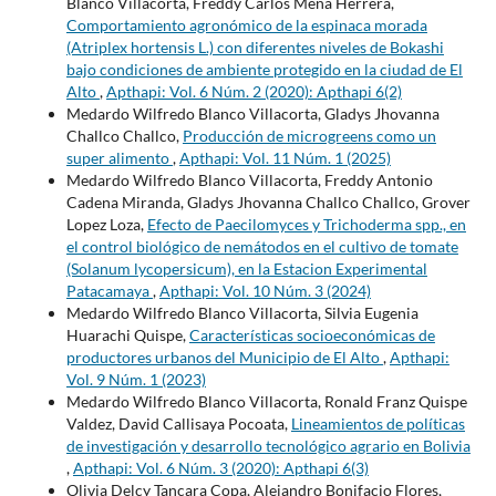
Blanco Villacorta, Freddy Carlos Mena Herrera,
Comportamiento agronómico de la espinaca morada
(Atriplex hortensis L.) con diferentes niveles de Bokashi
bajo condiciones de ambiente protegido en la ciudad de El
Alto
,
Apthapi: Vol. 6 Núm. 2 (2020): Apthapi 6(2)
Medardo Wilfredo Blanco Villacorta, Gladys Jhovanna
Challco Challco,
Producción de microgreens como un
super alimento
,
Apthapi: Vol. 11 Núm. 1 (2025)
Medardo Wilfredo Blanco Villacorta, Freddy Antonio
Cadena Miranda, Gladys Jhovanna Challco Challco, Grover
Lopez Loza,
Efecto de Paecilomyces y Trichoderma spp., en
el control biológico de nemátodos en el cultivo de tomate
(Solanum lycopersicum), en la Estacion Experimental
Patacamaya
,
Apthapi: Vol. 10 Núm. 3 (2024)
Medardo Wilfredo Blanco Villacorta, Silvia Eugenia
Huarachi Quispe,
Características socioeconómicas de
productores urbanos del Municipio de El Alto
,
Apthapi:
Vol. 9 Núm. 1 (2023)
Medardo Wilfredo Blanco Villacorta, Ronald Franz Quispe
Valdez, David Callisaya Pocoata,
Lineamientos de políticas
de investigación y desarrollo tecnológico agrario en Bolivia
,
Apthapi: Vol. 6 Núm. 3 (2020): Apthapi 6(3)
Olivia Delcy Tancara Copa, Alejandro Bonifacio Flores,