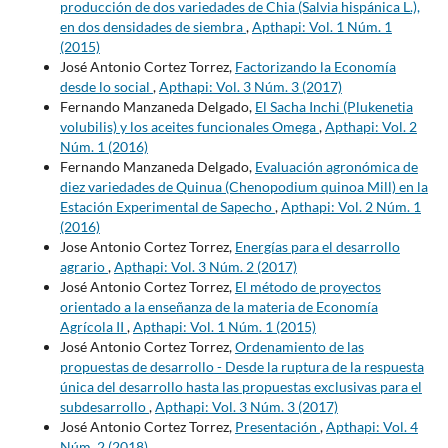
producción de dos variedades de Chia (Salvia hispánica L.),
en dos densidades de siembra
,
Apthapi: Vol. 1 Núm. 1
(2015)
José Antonio Cortez Torrez,
Factorizando la Economía
desde lo social
,
Apthapi: Vol. 3 Núm. 3 (2017)
Fernando Manzaneda Delgado,
El Sacha Inchi (Plukenetia
volubilis) y los aceites funcionales Omega
,
Apthapi: Vol. 2
Núm. 1 (2016)
Fernando Manzaneda Delgado,
Evaluación agronómica de
diez variedades de Quinua (Chenopodium quinoa Mill) en la
Estación Experimental de Sapecho
,
Apthapi: Vol. 2 Núm. 1
(2016)
Jose Antonio Cortez Torrez,
Energías para el desarrollo
agrario
,
Apthapi: Vol. 3 Núm. 2 (2017)
José Antonio Cortez Torrez,
El método de proyectos
orientado a la enseñanza de la materia de Economía
Agrícola II
,
Apthapi: Vol. 1 Núm. 1 (2015)
José Antonio Cortez Torrez,
Ordenamiento de las
propuestas de desarrollo - Desde la ruptura de la respuesta
única del desarrollo hasta las propuestas exclusivas para el
subdesarrollo
,
Apthapi: Vol. 3 Núm. 3 (2017)
José Antonio Cortez Torrez,
Presentación
,
Apthapi: Vol. 4
Núm. 2 (2018)