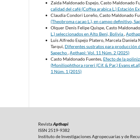
Zaida Maldonado Espejo, Casto Maldonado Fue
calidad del café (Coffea arabica L.) Estación
Claudia Condori Loreño, Casto Maldonado Fue
(Theobroma cacao L.), en campo definitivo, Sa
Olquer Denis Felipe Quispe, Casto Maldonado
L.) seleccionados en Alto Beni, Bolivia
,
Apthapi
Luis Alfredo Espejo Platero, Marcela Daniel
Tarqui,
Diferentes sustratos para producción de
Sapecho
,
Apthapi: Vol. 11 Núm. 2 (2025)
Casto Maldonado Fuentes,
Efecto de la polini
(Moniliophthora roreri (Cif. & Par.) Evans et.al
1 Núm. 1 (2015)
Revista
Apthapi
ISSN 2519-9382
Instituto de Investigaciones Agropecuarias y de Rec