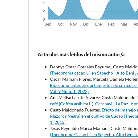
Artículos más leídos del mismo autor/a
Dennys Omar Corrales Beyuma , Casto Maldo
(Theobroma cacao L.) en Sapecho - Alto Beni
,
Oscar Mamani Flores, Marcela Daniela Moller
Bioestimulantes en portainjertos de cítricos e
Vol. 9 Núm. 1 (2023)
Ana Melisa Laruta Alvarez, Casto Maldonado 
café (Coffea arábica L.), Caranavi - La Paz
,
Apt
Casto Maldonado Fuentes,
Efecto del manejo 
Mazorca Negra) en el cultivo de Cacao (Theob
1 (2015)
Jesús Reynaldo Marca Mamani, Casto Maldon
(Theobroma Cacao L.) en Sapecho, Alto Beni á