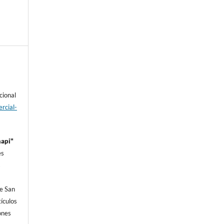
cional
rcial-
hapi"
es
s
e San
í­culos
iones