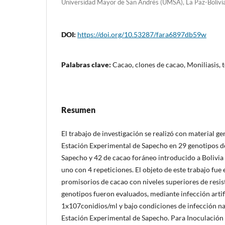
Universidad Mayor de San Andrés (UMSA), La Paz-Bolivia
DOI:
https://doi.org/10.53287/fara6897db59w
Palabras clave:
Cacao, clones de cacao, Moniliasis, 
Resumen
El trabajo de investigación se realizó con material g
Estación Experimental de Sapecho en 29 genotipos de
Sapecho y 42 de cacao foráneo introducido a Bolivia 
uno con 4 repeticiones. El objeto de este trabajo fue
promisorios de cacao con niveles superiores de resist
genotipos fueron evaluados, mediante infección artif
1x107conidios/ml y bajo condiciones de infección n
Estación Experimental de Sapecho. Para Inoculación Ar