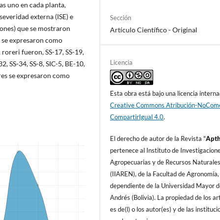
as uno en cada planta,
severidad externa (ISE) e
Sección
(clones) que se mostraron
Artículo Cientí­fico - Original
ue se expresaron como
oreri fueron, SS-17, SS-19,
Licencia
32, SS-34, SS-8, SIC-5, BE-10,
res se expresaron como
Esta obra está bajo una licencia interna
Creative Commons Atribución-NoCome
CompartirIgual 4.0
.
El derecho de autor de la Revista "
A
pt
pertenece al Instituto de Investigacion
Agropecuarias y de Recursos Naturale
(IIAREN), de la Facultad de Agronomí­a,
dependiente de la Universidad Mayor d
Andrés (Bolivia). La propiedad de los art
es de(l) o los autor(es) y de las instituc