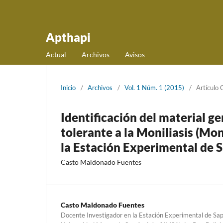
Apthapi
Actual
Archivos
Avisos
Inicio
/
Archivos
/
Vol. 1 Núm. 1 (2015)
/
Artículo C
Identificación del material g
tolerante a la Moniliasis (Moni
la Estación Experimental de 
Casto Maldonado Fuentes
Casto Maldonado Fuentes
Docente Investigador en la Estación Experimental de Sa