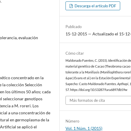
.
Descarga el artículo PDF
Publicado
15-12-2015 — Actualizado el 15-12
tolerancia, evaluación
Cómo citar
Maldonado Fuentes, C. (2015). Identificación de
material genético de Cacao (Theobroma cacao l
tolerante a la Moniliasis (Moniliophthora roreri 
enético concentrado en la
&par.) Evans et al.) en la Estación Experimental
 la colección Selección
Sapecho: Casto Maldonado Fuentes.
Apthapi
,
57. https://doi.org/10.53287/fara6897db59w
en los últimos 50 años; cada
 el seleccionar genotipos
Más formatos de cita
encia a M. roreri. Los
icial a una concentración de
atural en germoplasma de la
Número
tificial se aplicó el
Vol. 1 Núm. 1 (2015)