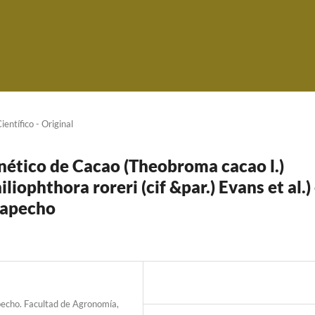
ientí­fico - Original
enético de Cacao (Theobroma cacao l.)
liophthora roreri (cif &par.) Evans et al.)
Sapecho
pecho. Facultad de Agronomía,