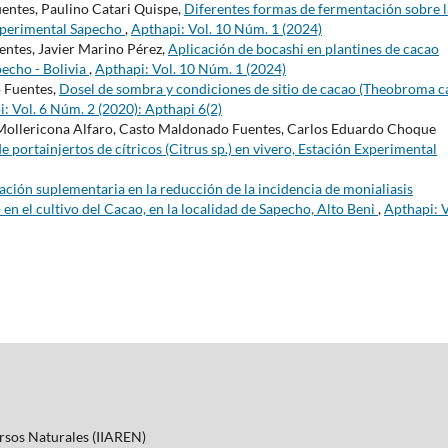
ntes, Paulino Catari Quispe,
Diferentes formas de fermentación sobre l
 Experimental Sapecho
,
Apthapi: Vol. 10 Núm. 1 (2024)
ntes, Javier Marino Pérez,
Aplicación de bocashi en plantines de cacao
pecho - Bolivia
,
Apthapi: Vol. 10 Núm. 1 (2024)
 Fuentes,
Dosel de sombra y condiciones de sitio de cacao (Theobroma 
: Vol. 6 Núm. 2 (2020): Apthapi 6(2)
a Mollericona Alfaro, Casto Maldonado Fuentes, Carlos Eduardo Choque
 portainjertos de cítricos (Citrus sp.) en vivero, Estación Experimental
zación suplementaria en la reducción de la incidencia de monialiasis
) en el cultivo del Cacao, en la localidad de Sapecho, Alto Beni
,
Apthapi: V
ursos Naturales (IIAREN)