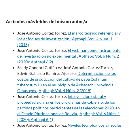
Artículos más leídos del mismo autor/a
José Antonio Cortez Torrez,
El marco teórico referencial y
los enfoques de investigación
,
Apthapi: Vol. 4 Núm. 1
(2018)
Jose Antonio Cortez Torrez,
El webinar como instrumento
de investigación no experimental
,
Apthapi: Vol. 6 Núm. 2
(2020): Apthapi 6(2)
Sandy Condori Gutiérrez, José Antonio Cortez Torrez,
Edwin Gallardo Ramírez Ajoruro,
Determinación de los
costos de producción del cultivo de papa (Solanum
tuberosum L.) en el municipio de Achacachi, provincia
Omasuyos
,
Apthapi: Vol. 4 Núm. 2 (2018)
Jose Antonio Cortez Torrez,
Intervención estatal y
propiedad agraria en los programas de gobierno, de los
partidos políticos participantes de las elecciones 2020, en
el Estado Plurinacional de Bolivia
,
Apthapi: Vol. 6 Núm. 1
(2020): Apthapi 6(1)
Jose Antonio Cortez Torrez,
Niveles tecnológicos agrícolas