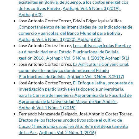
existentes en Bolivia, de acuerdo, a los costos energéticos
de los cultivos Pareto
,
Apthapi: Vol. 5 Núm. 3 (2019):
Apthapi 5(3)
Jose Antonio Cortez Torrez, Edwin Edgar Iquize Villca,
Comportamientos de las intensidades de los indicadores de
comercio y agrícolas, del Banco Mundial para Bolivia
,
Apthapi: Vol. 6 Núm. 3 (2020): Apthapi 6(3)
Jose Antonio Cortez Torrez,
Los cultivos agrícolas Pareto y
su dinamicidad en el Estado Plurinacional de Bolivia,
gestión 2016
,
Apthapi: Vol. 5 Núm. 1 (2019): Apthapi 5(1)
José Antonio Cortez Torrez,
La Agricultura Convencional,
como nivel tecnológico dominante en el Estado
Plurinacional de Bolivia
,
Apthapi: Vol. 3 Núm. 3 (2017)
José Antonio Cortez Torrez,
El Enfoque Jatha , propuesta de
investigación participativa en la docencia universitaria,
para la Carrera de Ingeniería Agronómica de la Facultad de
Agronomía de la Universidad Mayor de San Andrés
,
Apthapi: Vol. 1 Núm. 1 (2015)
Fernando Manzaneda Delgado, José Antonio Cortez Torrez,
Efectos de los factores productivos sobre el cultivo de
Cacao (Theobroma cacao) en Alto Beni del departamento
de La Paz
,
Apthapi: Vol. 2 Núm. 1 (2016)