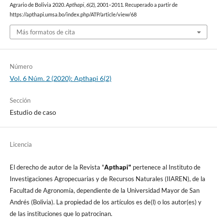
Agrario de Bolivia 2020.
Apthapi
,
6
(2), 2001–2011. Recuperado a partir de
https://apthapi.umsa.bo/index.php/ATP/article/view/68
Más formatos de cita
Número
Vol. 6 Núm. 2 (2020): Apthapi 6(2)
Sección
Estudio de caso
Licencia
El derecho de autor de la Revista "
A
pthapi"
pertenece al Instituto de
Investigaciones Agropecuarias y de Recursos Naturales (IIAREN), de la
Facultad de Agronomí­a, dependiente de la Universidad Mayor de San
Andrés (Bolivia). La propiedad de los artí­culos es de(l) o los autor(es) y
de las instituciones que lo patrocinan.