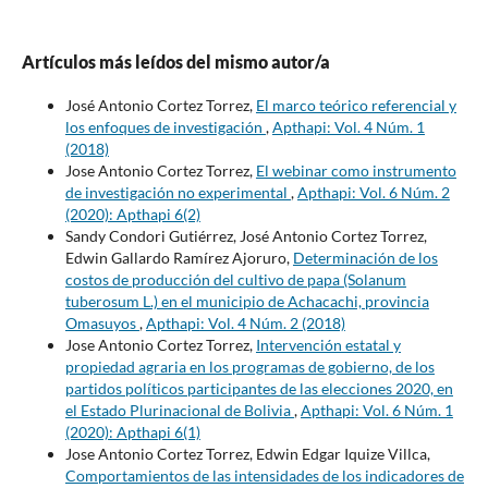
Artículos más leídos del mismo autor/a
José Antonio Cortez Torrez,
El marco teórico referencial y
los enfoques de investigación
,
Apthapi: Vol. 4 Núm. 1
(2018)
Jose Antonio Cortez Torrez,
El webinar como instrumento
de investigación no experimental
,
Apthapi: Vol. 6 Núm. 2
(2020): Apthapi 6(2)
Sandy Condori Gutiérrez, José Antonio Cortez Torrez,
Edwin Gallardo Ramírez Ajoruro,
Determinación de los
costos de producción del cultivo de papa (Solanum
tuberosum L.) en el municipio de Achacachi, provincia
Omasuyos
,
Apthapi: Vol. 4 Núm. 2 (2018)
Jose Antonio Cortez Torrez,
Intervención estatal y
propiedad agraria en los programas de gobierno, de los
partidos políticos participantes de las elecciones 2020, en
el Estado Plurinacional de Bolivia
,
Apthapi: Vol. 6 Núm. 1
(2020): Apthapi 6(1)
Jose Antonio Cortez Torrez, Edwin Edgar Iquize Villca,
Comportamientos de las intensidades de los indicadores de