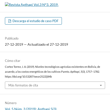
Descarga el estudio de caso PDF
Publicado
27-12-2019 — Actualizado el 27-12-2019
Cómo citar
Cortez Torrez, J. A. (2019). Niveles tecnológicos agrícolas existentes en Bolivia, de
acuerdo, a los costos energéticos de los cultivos Pareto.
Apthapi
,
5
(3), 1757–1782.
https://doi.org/10.53287/wxor2522ij84b
Más formatos de cita
Número
Vol. 5 Núm. 3 (2019): Apthapi 5(3)