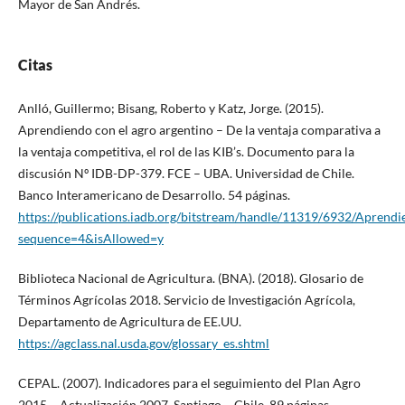
Mayor de San Andrés.
Citas
Anlló, Guillermo; Bisang, Roberto y Katz, Jorge. (2015).
Aprendiendo con el agro argentino – De la ventaja comparativa a
la ventaja competitiva, el rol de las KIB’s. Documento para la
discusión Nº IDB-DP-379. FCE – UBA. Universidad de Chile.
Banco Interamericano de Desarrollo. 54 páginas.
https://publications.iadb.org/bitstream/handle/11319/6932/A
sequence=4&isAllowed=y
Biblioteca Nacional de Agricultura. (BNA). (2018). Glosario de
Términos Agrícolas 2018. Servicio de Investigación Agrícola,
Departamento de Agricultura de EE.UU.
https://agclass.nal.usda.gov/glossary_es.shtml
CEPAL. (2007). Indicadores para el seguimiento del Plan Agro
2015 – Actualización 2007. Santiago – Chile. 89 páginas