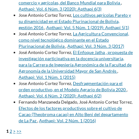
comercio y agrícolas, del Banco Mundial para Bolivia
,
Apthapi: Vol. 6 Núm. 3 (2020): Apthapi 6(3)
Jose Antonio Cortez Torrez,
Los cultivos agrícolas Pareto y
su dinamicidad en el Estado Plurinacional de Bolivia,
gestión 2016
,
Apthapi: Vol. 5 Núm. 1 (2019): Apthapi 5(1)
José Antonio Cortez Torrez,
La Agricultura Convencional,
como nivel tecnológico dominante en el Estado
Plurinacional de Bolivia
,
Apthapi: Vol. 3 Núm. 3 (2017)
José Antonio Cortez Torrez,
El Enfoque Jatha , propuesta de
investigación participativa en la docencia universitaria,
para la Carrera de Ingeniería Agronómica de la Facultad de
Agronomía de la Universidad Mayor de San Andrés
,
Apthapi: Vol. 1 Núm. 1 (2015)
Jose Antonio Cortez Torrez,
Desfragmentación para el
orden productivo, en el Modelo Agrario de Bolivia 2020
,
Apthapi: Vol. 6 Núm. 2 (2020): Apthapi 6(2)
Fernando Manzaneda Delgado, José Antonio Cortez Torrez,
Efectos de los factores productivos sobre el cultivo de
Cacao (Theobroma cacao) en Alto Beni del departamento
de La Paz
,
Apthapi: Vol. 2 Núm. 1 (2016)
1
2
>
>>