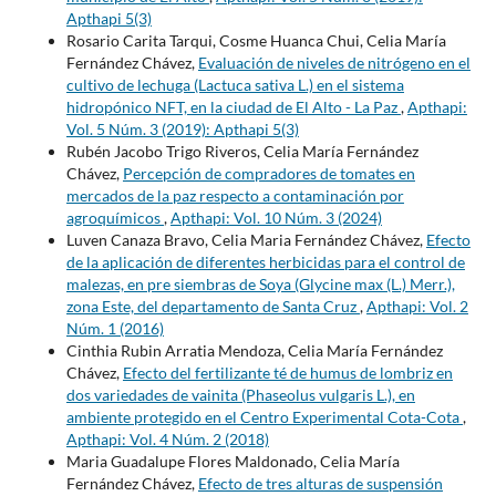
Apthapi 5(3)
Rosario Carita Tarqui, Cosme Huanca Chui, Celia María
Fernández Chávez,
Evaluación de niveles de nitrógeno en el
cultivo de lechuga (Lactuca sativa L.) en el sistema
hidropónico NFT, en la ciudad de El Alto - La Paz
,
Apthapi:
Vol. 5 Núm. 3 (2019): Apthapi 5(3)
Rubén Jacobo Trigo Riveros, Celia María Fernández
Chávez,
Percepción de compradores de tomates en
mercados de la paz respecto a contaminación por
agroquímicos
,
Apthapi: Vol. 10 Núm. 3 (2024)
Luven Canaza Bravo, Celia Maria Fernández Chávez,
Efecto
de la aplicación de diferentes herbicidas para el control de
malezas, en pre siembras de Soya (Glycine max (L.) Merr.),
zona Este, del departamento de Santa Cruz
,
Apthapi: Vol. 2
Núm. 1 (2016)
Cinthia Rubin Arratia Mendoza, Celia María Fernández
Chávez,
Efecto del fertilizante té de humus de lombriz en
dos variedades de vainita (Phaseolus vulgaris L.), en
ambiente protegido en el Centro Experimental Cota-Cota
,
Apthapi: Vol. 4 Núm. 2 (2018)
Maria Guadalupe Flores Maldonado, Celia María
Fernández Chávez,
Efecto de tres alturas de suspensión