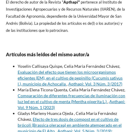
El derecho de autor de la Revista "
A
pthapi"
pertenece al Instituto de
Investigaciones Agropecuarias y de Recursos Naturales (IIAREN), de la
Facultad de Agronomí­a, dependiente de la Universidad Mayor de San
Andrés (Bolivia). La propiedad de los artí­culos es de(l) o los autor(es) y
de las instituciones que lo patrocinan.
Artículos más leídos del mismo autor/a
Yoselin Callisaya Quispe, Celia Maria Fernández Chávez,
Evaluación del efecto que tienen los microorganismos
eficientes (EM), en el cultivo de pepinillo (Cucumis sativus
l.), municipio de Achocalla
,
Apthapi: Vol. 3 Núm. 3 (2017)
María Elena Ticona Quenta, Celia María Fernández Chávez,
Comparación de diferentes frecuencias de iluminación con
luz led en el cultivo de menta (Mentha piperita L.)
,
Apthapi:
Vol. 9 Núm. 1 (2023)
Gladys Marleny Huanca Ojeda , Celia María Fernández
Chávez,
Efecto de tres dosis de compost en el cultivo de
brócoli (Brassica oleracea) en ambiente atemperado en el
municipio de El Alto
,
Apthapi: Vol. 5 Núm. 3 (2019):