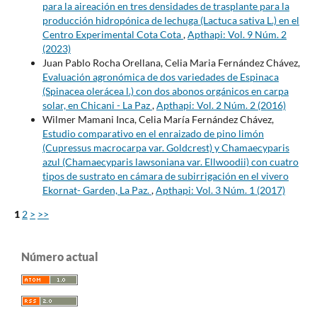
para la aireación en tres densidades de trasplante para la
producción hidropónica de lechuga (Lactuca sativa L.) en el
Centro Experimental Cota Cota
,
Apthapi: Vol. 9 Núm. 2
(2023)
Juan Pablo Rocha Orellana, Celia Maria Fernández Chávez,
Evaluación agronómica de dos variedades de Espinaca
(Spinacea olerácea l.) con dos abonos orgánicos en carpa
solar, en Chicani - La Paz
,
Apthapi: Vol. 2 Núm. 2 (2016)
Wilmer Mamani Inca, Celia María Fernández Chávez,
Estudio comparativo en el enraizado de pino limón
(Cupressus macrocarpa var. Goldcrest) y Chamaecyparis
azul (Chamaecyparis lawsoniana var. Ellwoodii) con cuatro
tipos de sustrato en cámara de subirrigación en el vivero
Ekornat- Garden, La Paz.
,
Apthapi: Vol. 3 Núm. 1 (2017)
1
2
>
>>
Número actual