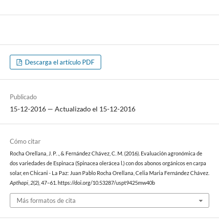
Descarga el artículo PDF
Publicado
15-12-2016 — Actualizado el 15-12-2016
Cómo citar
Rocha Orellana, J. P. ., & Fernández Chávez, C. M. (2016). Evaluación agronómica de
dos variedades de Espinaca (Spinacea olerácea l.) con dos abonos orgánicos en carpa
solar, en Chicani - La Paz: Juan Pablo Rocha Orellana, Celia Maria Fernández Chávez.
Apthapi
,
2
(2), 47–61. https://doi.org/10.53287/uspt9425mw40b
Más formatos de cita