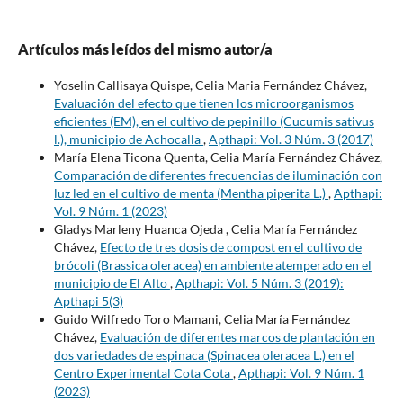
Artículos más leídos del mismo autor/a
Yoselin Callisaya Quispe, Celia Maria Fernández Chávez,
Evaluación del efecto que tienen los microorganismos
eficientes (EM), en el cultivo de pepinillo (Cucumis sativus
l.), municipio de Achocalla
,
Apthapi: Vol. 3 Núm. 3 (2017)
María Elena Ticona Quenta, Celia María Fernández Chávez,
Comparación de diferentes frecuencias de iluminación con
luz led en el cultivo de menta (Mentha piperita L.)
,
Apthapi:
Vol. 9 Núm. 1 (2023)
Gladys Marleny Huanca Ojeda , Celia María Fernández
Chávez,
Efecto de tres dosis de compost en el cultivo de
brócoli (Brassica oleracea) en ambiente atemperado en el
municipio de El Alto
,
Apthapi: Vol. 5 Núm. 3 (2019):
Apthapi 5(3)
Guido Wilfredo Toro Mamani, Celia María Fernández
Chávez,
Evaluación de diferentes marcos de plantación en
dos variedades de espinaca (Spinacea oleracea L.) en el
Centro Experimental Cota Cota
,
Apthapi: Vol. 9 Núm. 1
(2023)