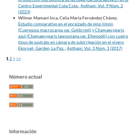
Centro Experimental Cota Cota
,
Apthapi: Vol. 9 Núm. 2
(2023)
Wilmer Mamani Inca, Celia María Fernández Chávez,
Estudio comparativo en el enraizado de pino limón
(Cupressus macrocarpa var. Goldcrest) y Chamaecyparis
azul (Chamaecyparis lawsoniana var. Ellwoodii) con cuatro
tipos de sustrato en cámara de subirrigación en el vivero
Ekornat- Garden, La Paz.
,
Apthapi: Vol. 3 Núm. 1 (2017)
1
2
>
>>
Número actual
Información