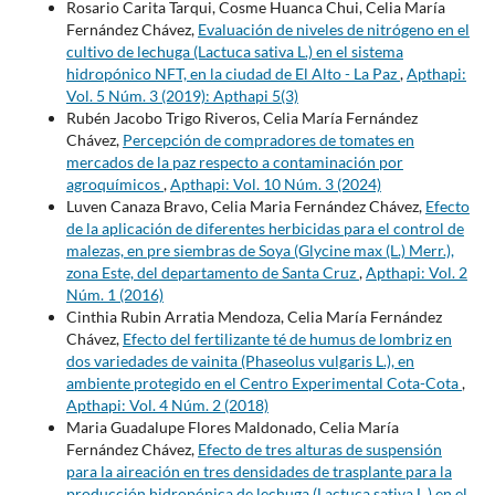
Rosario Carita Tarqui, Cosme Huanca Chui, Celia María
Fernández Chávez,
Evaluación de niveles de nitrógeno en el
cultivo de lechuga (Lactuca sativa L.) en el sistema
hidropónico NFT, en la ciudad de El Alto - La Paz
,
Apthapi:
Vol. 5 Núm. 3 (2019): Apthapi 5(3)
Rubén Jacobo Trigo Riveros, Celia María Fernández
Chávez,
Percepción de compradores de tomates en
mercados de la paz respecto a contaminación por
agroquímicos
,
Apthapi: Vol. 10 Núm. 3 (2024)
Luven Canaza Bravo, Celia Maria Fernández Chávez,
Efecto
de la aplicación de diferentes herbicidas para el control de
malezas, en pre siembras de Soya (Glycine max (L.) Merr.),
zona Este, del departamento de Santa Cruz
,
Apthapi: Vol. 2
Núm. 1 (2016)
Cinthia Rubin Arratia Mendoza, Celia María Fernández
Chávez,
Efecto del fertilizante té de humus de lombriz en
dos variedades de vainita (Phaseolus vulgaris L.), en
ambiente protegido en el Centro Experimental Cota-Cota
,
Apthapi: Vol. 4 Núm. 2 (2018)
Maria Guadalupe Flores Maldonado, Celia María
Fernández Chávez,
Efecto de tres alturas de suspensión
para la aireación en tres densidades de trasplante para la
producción hidropónica de lechuga (Lactuca sativa L.) en el