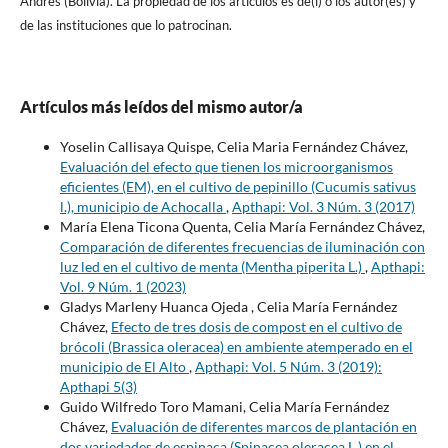
Andrés (Bolivia). La propiedad de los artí­culos es de(l) o los autor(es) y
de las instituciones que lo patrocinan.
Artículos más leídos del mismo autor/a
Yoselin Callisaya Quispe, Celia Maria Fernández Chávez,
Evaluación del efecto que tienen los microorganismos
eficientes (EM), en el cultivo de pepinillo (Cucumis sativus
l.), municipio de Achocalla
,
Apthapi: Vol. 3 Núm. 3 (2017)
María Elena Ticona Quenta, Celia María Fernández Chávez,
Comparación de diferentes frecuencias de iluminación con
luz led en el cultivo de menta (Mentha piperita L.)
,
Apthapi:
Vol. 9 Núm. 1 (2023)
Gladys Marleny Huanca Ojeda , Celia María Fernández
Chávez,
Efecto de tres dosis de compost en el cultivo de
brócoli (Brassica oleracea) en ambiente atemperado en el
municipio de El Alto
,
Apthapi: Vol. 5 Núm. 3 (2019):
Apthapi 5(3)
Guido Wilfredo Toro Mamani, Celia María Fernández
Chávez,
Evaluación de diferentes marcos de plantación en
dos variedades de espinaca (Spinacea oleracea L.) en el