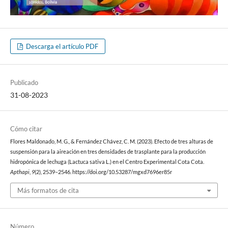
Descarga el artículo PDF
Publicado
31-08-2023
Cómo citar
Flores Maldonado, M. G., & Fernández Chávez, C. M. (2023). Efecto de tres alturas de
suspensión para la aireación en tres densidades de trasplante para la producción
hidropónica de lechuga (Lactuca sativa L.) en el Centro Experimental Cota Cota.
Apthapi
,
9
(2), 2539–2546. https://doi.org/10.53287/mgxd7696er85r
Más formatos de cita
Número