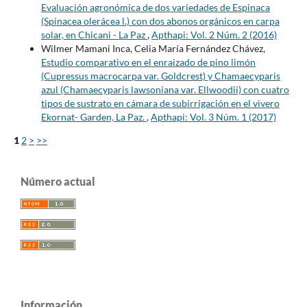
Evaluación agronómica de dos variedades de Espinaca
(Spinacea olerácea l.) con dos abonos orgánicos en carpa
solar, en Chicani - La Paz
,
Apthapi: Vol. 2 Núm. 2 (2016)
Wilmer Mamani Inca, Celia María Fernández Chávez,
Estudio comparativo en el enraizado de pino limón
(Cupressus macrocarpa var. Goldcrest) y Chamaecyparis
azul (Chamaecyparis lawsoniana var. Ellwoodii) con cuatro
tipos de sustrato en cámara de subirrigación en el vivero
Ekornat- Garden, La Paz.
,
Apthapi: Vol. 3 Núm. 1 (2017)
1
2
>
>>
Número actual
Información