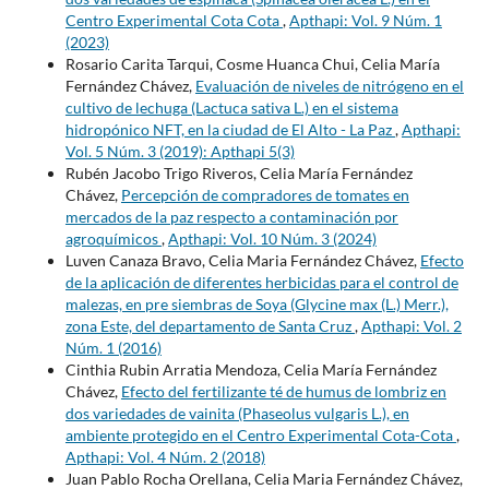
Centro Experimental Cota Cota
,
Apthapi: Vol. 9 Núm. 1
(2023)
Rosario Carita Tarqui, Cosme Huanca Chui, Celia María
Fernández Chávez,
Evaluación de niveles de nitrógeno en el
cultivo de lechuga (Lactuca sativa L.) en el sistema
hidropónico NFT, en la ciudad de El Alto - La Paz
,
Apthapi:
Vol. 5 Núm. 3 (2019): Apthapi 5(3)
Rubén Jacobo Trigo Riveros, Celia María Fernández
Chávez,
Percepción de compradores de tomates en
mercados de la paz respecto a contaminación por
agroquímicos
,
Apthapi: Vol. 10 Núm. 3 (2024)
Luven Canaza Bravo, Celia Maria Fernández Chávez,
Efecto
de la aplicación de diferentes herbicidas para el control de
malezas, en pre siembras de Soya (Glycine max (L.) Merr.),
zona Este, del departamento de Santa Cruz
,
Apthapi: Vol. 2
Núm. 1 (2016)
Cinthia Rubin Arratia Mendoza, Celia María Fernández
Chávez,
Efecto del fertilizante té de humus de lombriz en
dos variedades de vainita (Phaseolus vulgaris L.), en
ambiente protegido en el Centro Experimental Cota-Cota
,
Apthapi: Vol. 4 Núm. 2 (2018)
Juan Pablo Rocha Orellana, Celia Maria Fernández Chávez,