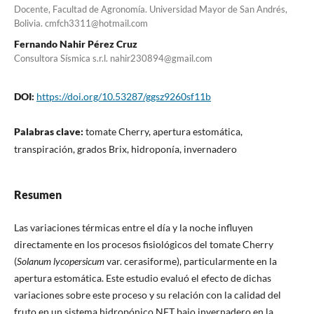
Docente, Facultad de Agronomía. Universidad Mayor de San Andrés,
Bolivia. cmfch3311@hotmail.com
Fernando Nahir Pérez Cruz
Consultora Sísmica s.r.l. nahir230894@gmail.com
DOI:
https://doi.org/10.53287/ggsz9260sf11b
Palabras clave:
tomate Cherry, apertura estomática,
transpiración, grados Brix, hidroponía, invernadero
Resumen
Las variaciones térmicas entre el día y la noche influyen
directamente en los procesos fisiológicos del tomate Cherry
(
Solanum lycopersicum
var. cerasiforme), particularmente en la
apertura estomática. Este estudio evaluó el efecto de dichas
variaciones sobre este proceso y su relación con la calidad del
fruto en un sistema hidropónico NFT bajo invernadero en la