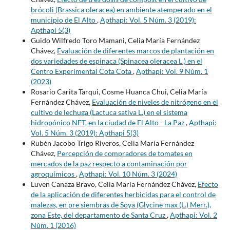
brócoli (Brassica oleracea) en ambiente atemperado en el
municipio de El Alto
,
Apthapi: Vol. 5 Núm. 3 (2019):
Apthapi 5(3)
Guido Wilfredo Toro Mamani, Celia María Fernández
Chávez,
Evaluación de diferentes marcos de plantación en
dos variedades de espinaca (Spinacea oleracea L.) en el
Centro Experimental Cota Cota
,
Apthapi: Vol. 9 Núm. 1
(2023)
Rosario Carita Tarqui, Cosme Huanca Chui, Celia María
Fernández Chávez,
Evaluación de niveles de nitrógeno en el
cultivo de lechuga (Lactuca sativa L.) en el sistema
hidropónico NFT, en la ciudad de El Alto - La Paz
,
Apthapi:
Vol. 5 Núm. 3 (2019): Apthapi 5(3)
Rubén Jacobo Trigo Riveros, Celia María Fernández
Chávez,
Percepción de compradores de tomates en
mercados de la paz respecto a contaminación por
agroquímicos
,
Apthapi: Vol. 10 Núm. 3 (2024)
Luven Canaza Bravo, Celia Maria Fernández Chávez,
Efecto
de la aplicación de diferentes herbicidas para el control de
malezas, en pre siembras de Soya (Glycine max (L.) Merr.),
zona Este, del departamento de Santa Cruz
,
Apthapi: Vol. 2
Núm. 1 (2016)