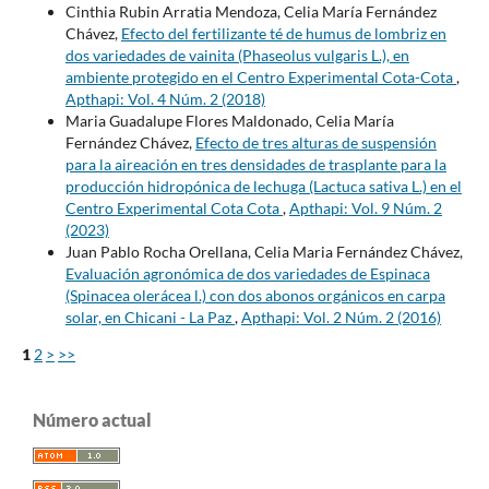
Cinthia Rubin Arratia Mendoza, Celia María Fernández
Chávez,
Efecto del fertilizante té de humus de lombriz en
dos variedades de vainita (Phaseolus vulgaris L.), en
ambiente protegido en el Centro Experimental Cota-Cota
,
Apthapi: Vol. 4 Núm. 2 (2018)
Maria Guadalupe Flores Maldonado, Celia María
Fernández Chávez,
Efecto de tres alturas de suspensión
para la aireación en tres densidades de trasplante para la
producción hidropónica de lechuga (Lactuca sativa L.) en el
Centro Experimental Cota Cota
,
Apthapi: Vol. 9 Núm. 2
(2023)
Juan Pablo Rocha Orellana, Celia Maria Fernández Chávez,
Evaluación agronómica de dos variedades de Espinaca
(Spinacea olerácea l.) con dos abonos orgánicos en carpa
solar, en Chicani - La Paz
,
Apthapi: Vol. 2 Núm. 2 (2016)
1
2
>
>>
Número actual