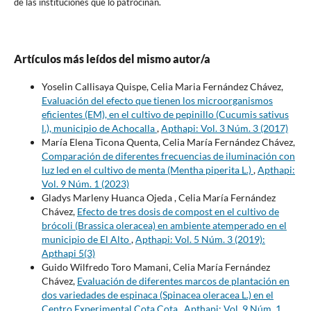
de las instituciones que lo patrocinan.
Artículos más leídos del mismo autor/a
Yoselin Callisaya Quispe, Celia Maria Fernández Chávez,
Evaluación del efecto que tienen los microorganismos
eficientes (EM), en el cultivo de pepinillo (Cucumis sativus
l.), municipio de Achocalla
,
Apthapi: Vol. 3 Núm. 3 (2017)
María Elena Ticona Quenta, Celia María Fernández Chávez,
Comparación de diferentes frecuencias de iluminación con
luz led en el cultivo de menta (Mentha piperita L.)
,
Apthapi:
Vol. 9 Núm. 1 (2023)
Gladys Marleny Huanca Ojeda , Celia María Fernández
Chávez,
Efecto de tres dosis de compost en el cultivo de
brócoli (Brassica oleracea) en ambiente atemperado en el
municipio de El Alto
,
Apthapi: Vol. 5 Núm. 3 (2019):
Apthapi 5(3)
Guido Wilfredo Toro Mamani, Celia María Fernández
Chávez,
Evaluación de diferentes marcos de plantación en
dos variedades de espinaca (Spinacea oleracea L.) en el
Centro Experimental Cota Cota
,
Apthapi: Vol. 9 Núm. 1