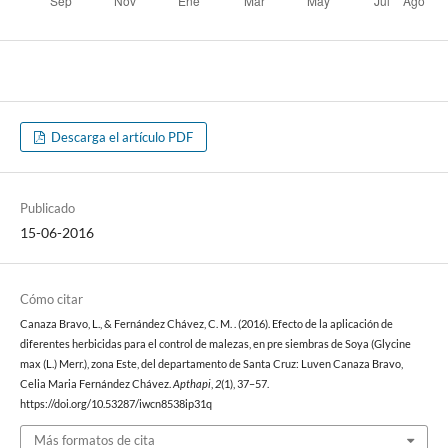
Descarga el artículo PDF
Publicado
15-06-2016
Cómo citar
Canaza Bravo, L., & Fernández Chávez, C. M. . (2016). Efecto de la aplicación de
diferentes herbicidas para el control de malezas, en pre siembras de Soya (Glycine
max (L.) Merr.), zona Este, del departamento de Santa Cruz: Luven Canaza Bravo,
Celia Maria Fernández Chávez.
Apthapi
,
2
(1), 37–57.
https://doi.org/10.53287/iwcn8538ip31q
Más formatos de cita