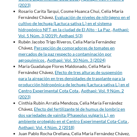
(2023)
Rosario Carita Tarqui, Cosme Huanca Chui, Celia María
Fernández Chávez,
Evaluación de niveles de nitrógeno en el
cultivo de lechuga (Lactuca sativa L.) en el sistema
hidropónico NFT, en la ciudad de El Alto - La Paz
,
Apthapi:
Vol. 5 Núm. 3 (2019): Apthapi 5(3)
Rubén Jacobo Trigo Riveros, Celia María Fernández
Chávez,
Percepción de compradores de tomates en
mercados de la paz respecto a contaminación por
agroquímicos
,
Apthapi: Vol. 10 Núm. 3 (2024)
Maria Guadalupe Flores Maldonado, Celia María
Fernández Chávez,
Efecto de tres alturas de suspensión
para la aireación en tres densidades de trasplante para la
producción hidropónica de lechuga (Lactuca sativa L.) en el
Centro Experimental Cota Cota
,
Apthapi: Vol. 9 Núm. 2
(2023)
Cinthia Rubin Arratia Mendoza, Celia María Fernández
Chávez,
Efecto del fertilizante té de humus de lombriz en
dos variedades de vainita (Phaseolus vulgaris L.), en
ambiente protegido en el Centro Experimental Cota-Cota
,
Apthapi: Vol. 4 Núm. 2 (2018)
Juan Pablo Rocha Orellana, Celia Maria Fernández Chávez,