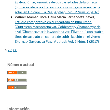
Evaluación agronómica de dos variedades de Espinaca
(Spinacea olerácea l.) con dos abonos orgánicos en carpa
solar, en Chicani - La Paz
,
Apthapi: Vol. 2 Núm. 2 (2016)
Wilmer Mamani Inca, Celia María Fernández Chávez,
Estudio comparativo en el enraizado de pino limón
(Cupressus macrocarpa var. Goldcrest) y Chamaecyparis
azul (Chamaecyparis lawsoniana var. Ellwoodii) con cuatro
tipos de sustrato en cámara de subirrigación en el vivero
Ekornat- Garden, La Paz.
,
Apthapi: Vol. 3 Núm. 1 (2017)
1
2
>
>>
Número actual
Información